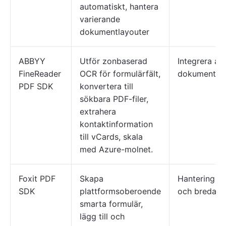
automatiskt, hantera
varierande
dokumentlayouter
ABBYY
Utför zonbaserad
Integrera au
FineReader
OCR för formulärfält,
dokumentarb
PDF SDK
konvertera till
sökbara PDF-filer,
extrahera
kontaktinformation
till vCards, skala
med Azure-molnet.
Foxit PDF
Skapa
Hantering av
SDK
plattformsoberoende
och breda P
smarta formulär,
lägg till och