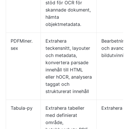
stöd för OCR för
skannade dokument,
hämta
objektmetadata.
PDFMiner.
Extrahera
Bearbetning
sex
teckensnitt, layouter
och avancer
och metadata,
bildutvinnin
konvertera parsade
innehåll till HTML
eller hOCR, analysera
taggat och
strukturerat innehåll
Tabula-py
Extrahera tabeller
Extrahera ta
med definierat
område,