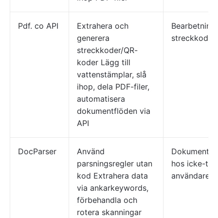
Pdf. co API
Extrahera och
Bearbetning
generera
streckkoder
streckkoder/QR-
koder Lägg till
vattenstämplar, slå
ihop, dela PDF-filer,
automatisera
dokumentflöden via
API
DocParser
Använd
Dokumentpa
parsningsregler utan
hos icke-tek
kod Extrahera data
användare
via ankarkeywords,
förbehandla och
rotera skanningar