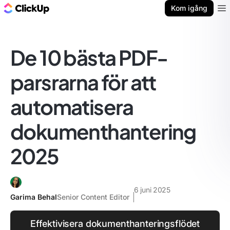
ClickUp-bloggen
Kom igång
Ope
De 10 bästa PDF-
parsrarna för att
automatisera
dokumenthantering
2025
6 juni 2025
Garima Behal
Senior Content Editor
Effektivisera dokumenthanteringsflödet