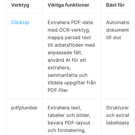
Verktyg
Viktiga funktioner
Bäst för
ClickUp
Extrahera PDF-data
Automatiser
med OCR-verktyg,
dokumentflö
mappa parsad text
till slut
till arbetsflöden med
anpassade fält,
använd AI för att
extrahera,
sammanfatta och
tilldela uppgifter från
PDF-filer.
pdfplumber
Extrahera text,
Strukturerad
tabeller och bilder,
och extraher
bevara PDF-layout
tabelldata
och formatering,