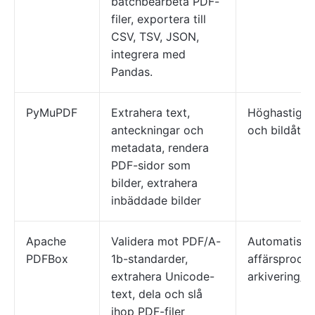
batchbearbeta PDF-
filer, exportera till
CSV, TSV, JSON,
integrera med
Pandas.
PyMuPDF
Extrahera text,
Höghastighe
anteckningar och
och bildåter
metadata, rendera
PDF-sidor som
bilder, extrahera
inbäddade bilder
Apache
Validera mot PDF/A-
Automatiser
PDFBox
1b-standarder,
affärsprocess
extrahera Unicode-
arkivering/s
text, dela och slå
ihop PDF-filer