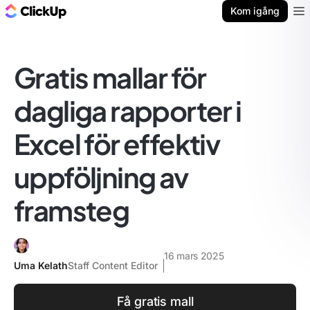
ClickUp-bloggen
Kom igång
Ope
Gratis mallar för
dagliga rapporter i
Excel för effektiv
uppföljning av
framsteg
16 mars 2025
Uma Kelath
Staff Content Editor
Få gratis mall