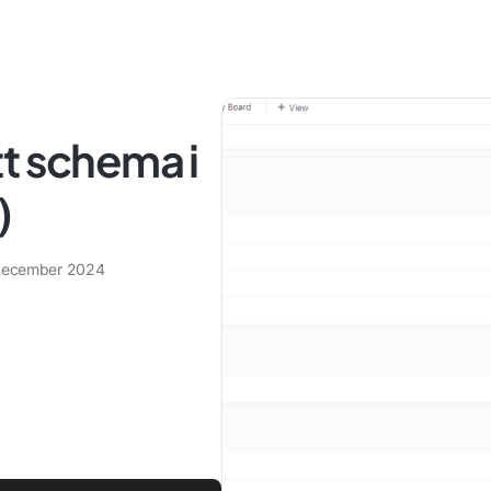
t schema i
)
december 2024