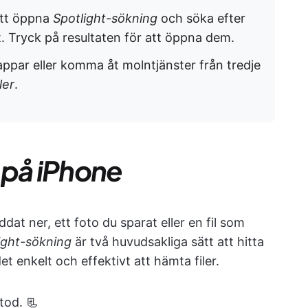
att öppna
Spotlight-sökning
och söka efter
t. Tryck på resultaten för att öppna dem.
 appar eller komma åt molntjänster från tredje
ler
.
r på iPhone
at ner, ett foto du sparat eller en fil som
ight-sökning
är två huvudsakliga sätt att hitta
t enkelt och effektivt att hämta filer.
tod. 📃