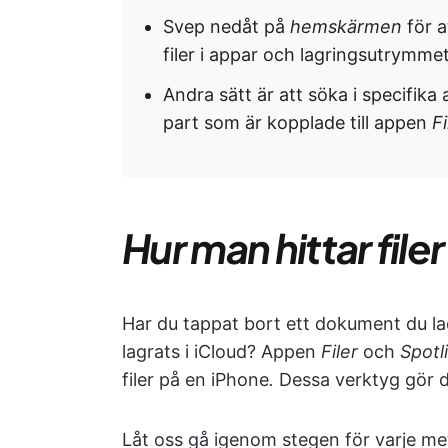
Svep nedåt på
hemskärmen
för 
filer i appar och lagringsutrymme
Andra sätt är att söka i specifika
part som är kopplade till appen
Fi
Hur man hittar file
Har du tappat bort ett dokument du ladd
lagrats i iCloud? Appen
Filer
och
Spotl
filer på en iPhone
.
Dessa verktyg gör de
Låt oss gå igenom stegen för varje me