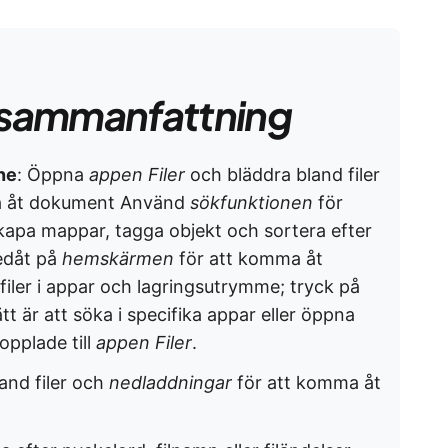
sammanfattning
one
: Öppna
appen Filer
och
bläddra bland filer
a åt dokument Använd
sökfunktionen
för
 Skapa mappar, tagga objekt och sortera efter
edåt på
hemskärmen
för att komma åt
filer i appar och lagringsutrymme; tryck på
tt är att söka i specifika appar eller öppna
opplade till
appen Filer
.
and filer och
nedladdningar
för att komma åt