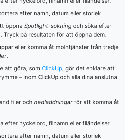
efter nyckelord, filnamn eller filändelser.
ortera efter namn, datum eller storlek
att öppna
Spotlight-sökning
och söka efter
t. Tryck på resultaten för att öppna dem.
 appar eller komma åt molntjänster från tredje
ler
.
te att göra, som
ClickUp
, gör det enklare att
sutrymme – inom ClickUp och alla dina anslutna
and filer och
nedladdningar
för att komma åt
efter nyckelord, filnamn eller filändelser.
ortera efter namn, datum eller storlek