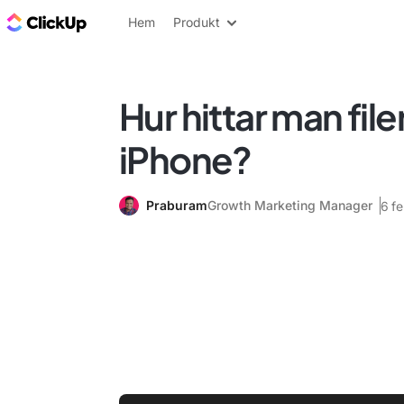
ClickUp-bloggen
Hem
Produkt
Hur hittar man file
iPhone?
Praburam
Growth Marketing Manager
6 f