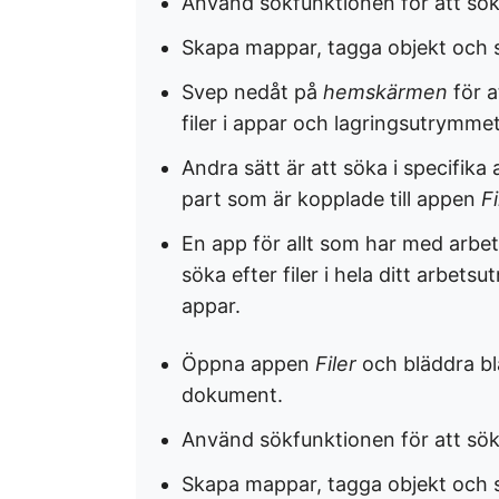
Använd sökfunktionen för att söka 
Skapa mappar, tagga objekt och s
Svep nedåt på
hemskärmen
för 
filer i appar och lagringsutrymme
Andra sätt är att söka i specifika
part som är kopplade till appen
Fi
En app för allt som har med arbe
söka efter filer i hela ditt arbet
appar.
Öppna appen
Filer
och
bläddra bl
dokument.
Använd sökfunktionen för att söka 
Skapa mappar, tagga objekt och s