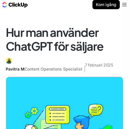
ClickUp-bloggen
Kom igång
Ope
Hur man använder
ChatGPT för säljare
7 februari 2025
Pavitra M
Content Operations Specialist