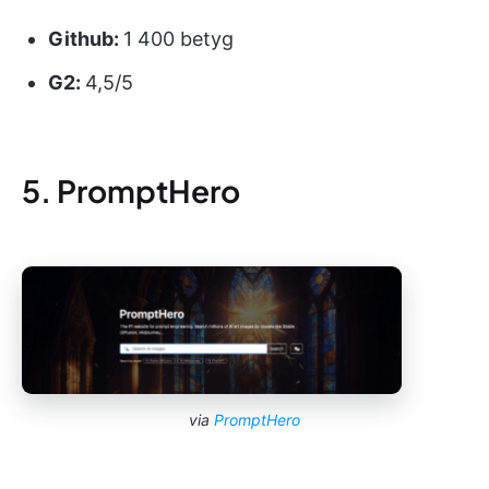
Github:
1 400 betyg
G2:
4,5/5
5. PromptHero
via
PromptHero