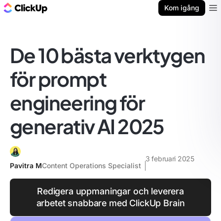
ClickUp-bloggen
Kom igång
Ope
De 10 bästa verktygen
för prompt
engineering för
generativ AI 2025
3 februari 2025
Pavitra M
Content Operations Specialist
Redigera uppmaningar och leverera
arbetet snabbare med ClickUp Brain