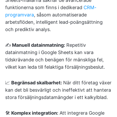
Sheets-mallarna saknar de avancerade
funktionerna som finns i dedikerad
CRM-
programvara
, såsom automatiserade
arbetsflöden, intelligent lead-poängsättning
och prediktiv analys.
✍️
Manuell datainmatning:
Repetitiv
datainmatning i Google Sheets kan vara
tidskrävande och benägen för mänskliga fel,
vilket kan leda till felaktiga försäljningsbeslut.
📈
Begränsad skalbarhet:
När ditt företag växer
kan det bli besvärligt och ineffektivt att hantera
stora försäljningsdatamängder i ett kalkylblad.
🛠️
Komplex integration:
Att integrera Google