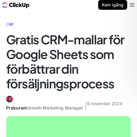
ClickUp-bloggen
Kom igång
Ope
CRM
Gratis CRM-mallar för
Google Sheets som
förbättrar din
försäljningsprocess
15 november 2024
Praburam
Growth Marketing Manager