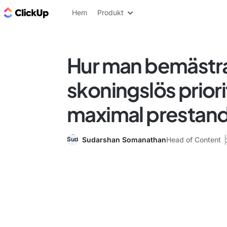
ClickUp-bloggen
Hem
Produkt
Hur man bemästr
skoningslös priori
maximal prestan
Sudarshan Somanathan
Head of Content