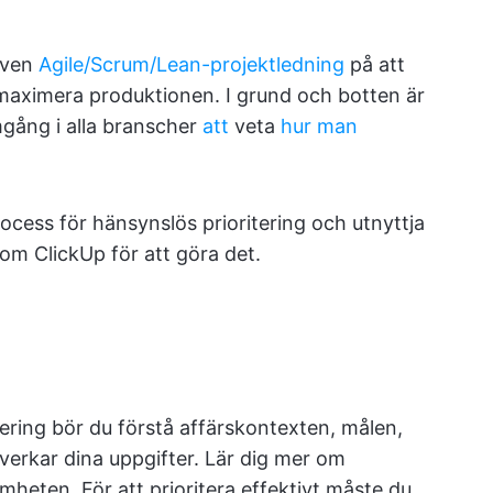
 även
Agile/Scrum/Lean-projektledning
på att
 maximera produktionen. I grund och botten är
mgång i alla branscher
att
veta
hur man
rocess för hänsynslös prioritering och utnyttja
om ClickUp för att göra det.
tering bör du förstå affärskontexten, målen,
påverkar dina uppgifter. Lär dig mer om
heten. För att prioritera effektivt måste du