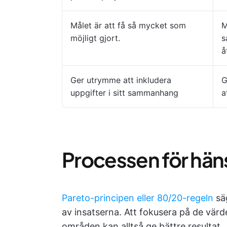
Målet är att få så mycket som
M
möjligt gjort.
s
å
Ger utrymme att inkludera
G
uppgifter i sitt sammanhang
a
Processen för häns
Pareto-principen eller 80/20-regeln
säg
av insatserna. Att fokusera på de vär
områden kan alltså ge bättre resultat.