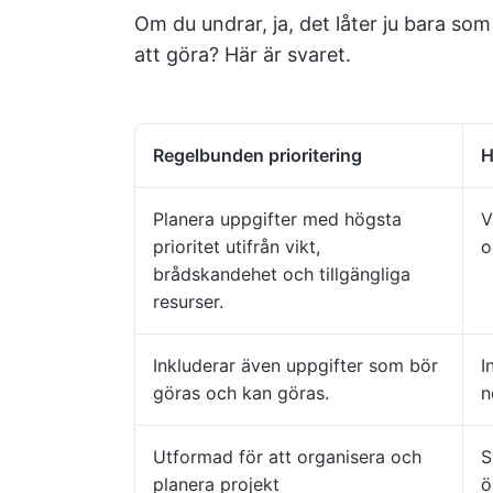
Om du undrar, ja, det låter ju bara so
att göra? Här är svaret.
Regelbunden prioritering
H
Planera uppgifter med högsta
V
prioritet utifrån vikt,
o
brådskandehet och tillgängliga
resurser.
Inkluderar även uppgifter som bör
I
göras och kan göras.
n
Utformad för att organisera och
S
planera projekt
ö