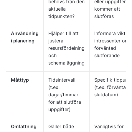
behövs från den
eller uppgiften
aktuella
kommer att
tidpunkten?
slutföras
Användning
Hjälper till att
Informera viktig
i planering
justera
intressenter om
resursfördelning
förväntad
och
slutförande
schemaläggning
Måtttyp
Tidsintervall
Specifik tidpunk
(t.ex.
(t.ex. förväntat
dagar/timmar
slutdatum)
för att slutföra
uppgifter)
Omfattning
Gäller både
Vanligtvis för