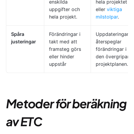
enskilda
hela projektet
uppgifter och
eller
viktiga
hela projekt.
milstolpar
.
Spåra
Förändringar i
Uppdateringar
justeringar
takt med att
återspeglar
framsteg görs
förändringar i
eller hinder
den övergripand
uppstår
projektplanen.
Metoder för beräkning
av ETC