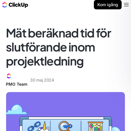
ClickUp-bloggen
Kom igång
Ope
Mät beräknad tid för
slutförande inom
projektledning
30 maj 2024
PMO Team