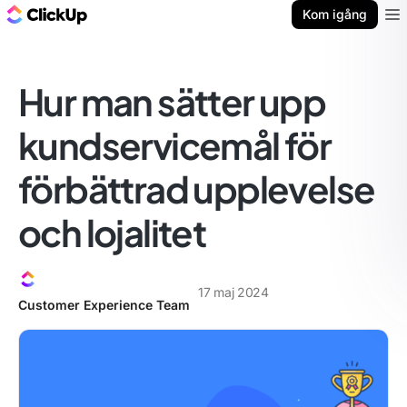
ClickUp-bloggen
Kom igång
Ope
Hur man sätter upp
kundservicemål för
förbättrad upplevelse
och lojalitet
17 maj 2024
Customer Experience Team