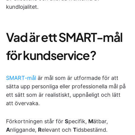
kundlojalitet.
Vad är ett SMART-mål
för kundservice?
SMART-mål
är mål som är utformade för att
sätta upp personliga eller professionella mål på
ett sätt som är realistiskt, uppnåeligt och lätt
att övervaka.
Förkortningen står för
S
pecifik,
M
ätbar,
A
nliggande,
R
elevant och
T
idsbestämd.