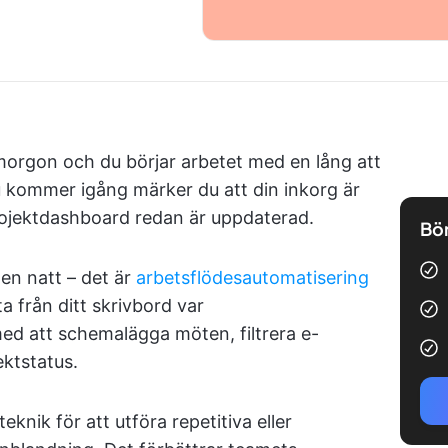
 morgon och du börjar arbetet med en lång att
u kommer igång märker du att din inkorg är
ojektdashboard redan är uppdaterad.
Bör
en natt – det är
arbetsflödesautomatisering
 från ditt skrivbord var
d att schemalägga möten, filtrera e-
ktstatus.
nik för att utföra repetitiva eller