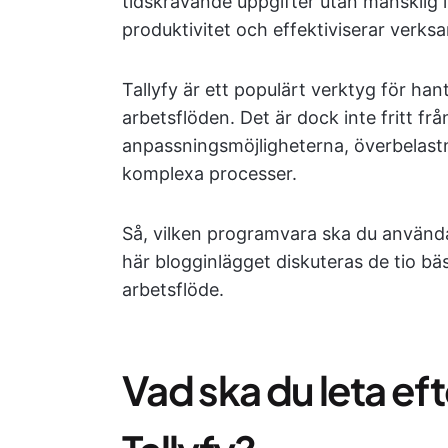
tidskrävande uppgifter utan mänsklig 
produktivitet och effektiviserar verks
Tallyfy är ett populärt verktyg för ha
arbetsflöden. Det är dock inte fritt f
anpassningsmöjligheterna, överbelast
komplexa processer.
Så, vilken programvara ska du använda
här blogginlägget diskuteras de tio bästa
arbetsflöde.
Vad ska du leta efter