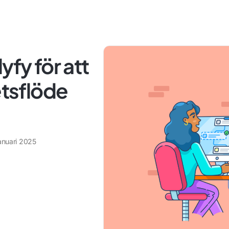
llyfy för att
etsflöde
anuari 2025