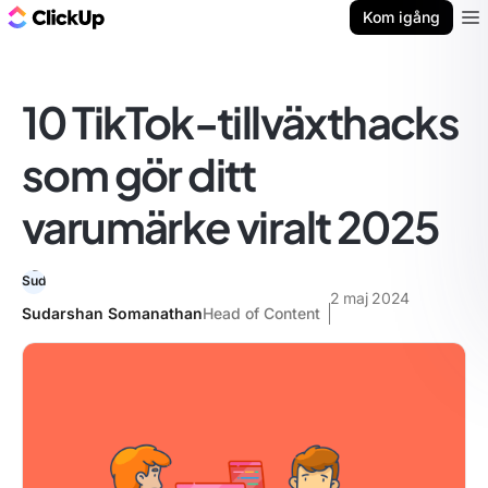
ClickUp-bloggen
Kom igång
Ope
10 TikTok-tillväxthacks
som gör ditt
varumärke viralt 2025
2 maj 2024
Sudarshan Somanathan
Head of Content