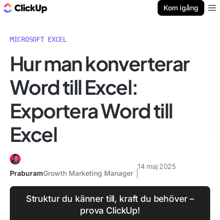
ClickUp-bloggen
Kom igång
Ope
MICROSOFT EXCEL
Hur man konverterar
Word till Excel:
Exportera Word till
Excel
14 maj 2025
Praburam
Growth Marketing Manager
Struktur du känner till, kraft du behöver –
prova ClickUp!