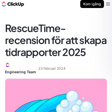
ClickUp-bloggen
Kom igång
Ope
RescueTime-
recension för att skapa
tidrapporter 2025
23 februari 2024
Engineering Team