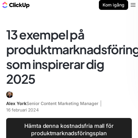
ClickUp-bloggen
Kom igång
Ope
13 exempel på
produktmarknadsförin
som inspirerar dig
2025
Alex York
Senior Content Marketing Manager
16 februari 2024
Hämta denna kostnadsfria mall för
produktmarknadsföringsplan