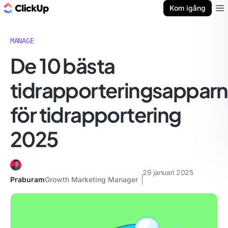
ClickUp-bloggen
Kom igång
Ope
MANAGE
De 10 bästa
tidrapporteringsappar
för tidrapportering
2025
29 januari 2025
Praburam
Growth Marketing Manager