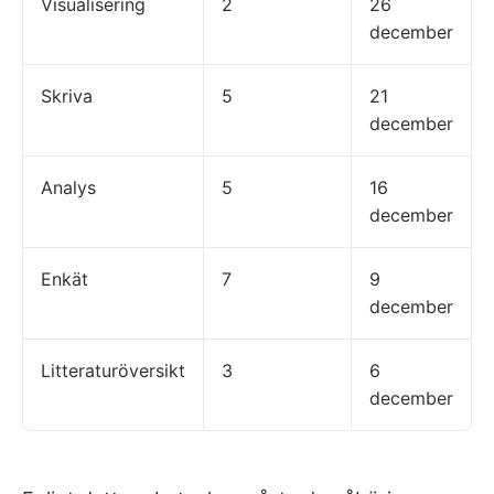
Visualisering
2
26
december
Skriva
5
21
december
Analys
5
16
december
Enkät
7
9
december
Litteraturöversikt
3
6
december