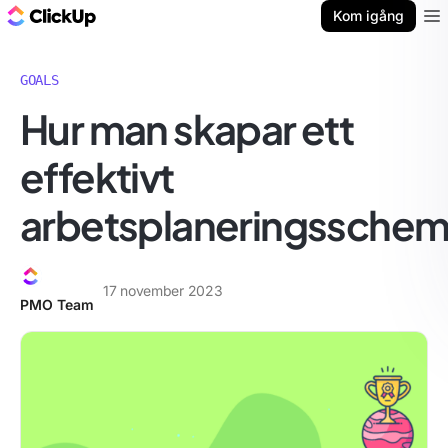
ClickUp-bloggen
Kom igång
Ope
GOALS
Hur man skapar ett
effektivt
arbetsplaneringssche
17 november 2023
PMO Team