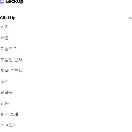
ClickUp Logo
ClickUp
가격
제품
다운로드
도움말 문서
제품 로드맵
고객
템플릿
연동
회사 소개
가져오기