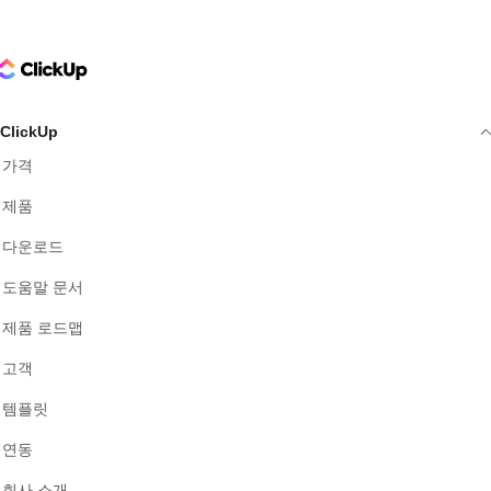
ClickUp Logo
ClickUp
가격
제품
다운로드
도움말 문서
제품 로드맵
고객
템플릿
연동
회사 소개