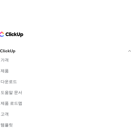
ClickUp Logo
ClickUp
가격
제품
다운로드
도움말 문서
제품 로드맵
고객
템플릿