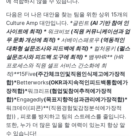
에 적합하지 않을 수 있습니다.
다음은 더 나은 대안을 찾는 팀을 위한 상위 15개의
Culture Amp 대안입니다.
*
글린트
(AI 기반 참여 인
사이트에 최적) *
워크비보
(직원 커뮤니케이션과 업
무 문화 개선에 최적) *
서베이스패로우
(역동적인
대화형 설문조사와 피드백에 최적) *
컬처몽키
(펄스
설문조사와 피드백 도구에 최적) *
뱀부HR** (HR
프로세스와 직원 셀프 서비스 간소화에 최
적)
**
15Five
(주간체크인및직원인식제고에가장적
합)*
Betterworks
(OKR과지속적인피드백통합에가
장적합)*
워크리프
(협업및참여추적에가장적
합)*
Engagedly
(목표지향적성과관리에가장적합)*
워크데이(피콘)**(직원경험및감정분석에가장적
합)) , 피로를 방지하고 팀의 스트레스를 줄입니다.
또한, 누가 더 많은 일을 할 여력이 있는지 항상 알
수 있습니다!