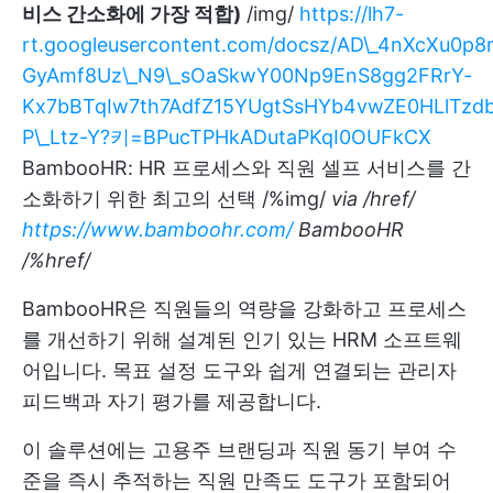
비스 간소화에 가장 적합)
/img/
https://lh7-
rt.googleusercontent.com/docsz/AD\_4nXcXu0
GyAmf8Uz\_N9\_sOaSkwY00Np9EnS8gg2FRrY-
Kx7bBTqIw7th7AdfZ15YUgtSsHYb4vwZE0HLlTzd
P\_Ltz-Y?키=BPucTPHkADutaPKqI0OUFkCX
BambooHR: HR 프로세스와 직원 셀프 서비스를 간
소화하기 위한 최고의 선택 /%img/
via
/href/
https://www.bamboohr.com/
BambooHR
/%href/
BambooHR은 직원들의 역량을 강화하고 프로세스
를 개선하기 위해 설계된 인기 있는 HRM 소프트웨
어입니다. 목표 설정 도구와 쉽게 연결되는 관리자
피드백과 자기 평가를 제공합니다.
이 솔루션에는 고용주 브랜딩과 직원 동기 부여 수
준을 즉시 추적하는 직원 만족도 도구가 포함되어