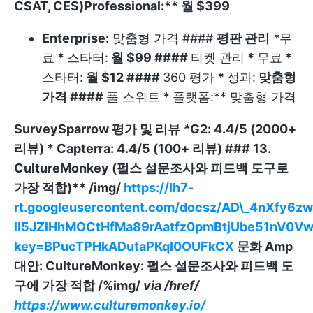
CSAT, CES)
Professional:** 월 $399
Enterprise:
맞춤형 가격 ####
평판 관리
*
무
료
*
스타터:
월 $99 ####
티켓 관리
*
무료
*
스타터:
월 $12 ####
360 평가
*
성과:
맞춤형
가격 ####
풀 스위트
*
플랫폼:** 맞춤형 가격
SurveySparrow 평가 및 리뷰
*
G2
: 4.4/5 (2000+
리뷰) *
Capterra
: 4.4/5 (100+ 리뷰) ###
13.
CultureMonkey (펄스 설문조사와 피드백 도구로
가장 적합)** /img/
https://lh7-
rt.googleusercontent.com/docsz/AD\_4nXfy6
lI5JZlHhMOCtHfMa89rAatfz0pmBtjUbe51nV0V
key=BPucTPHkADutaPKqI0OUFkCX
문화 Amp
대안: CultureMonkey: 펄스 설문조사와 피드백 도
구에 가장 적합 /%img/
via
/href/
https://www.culturemonkey.io/