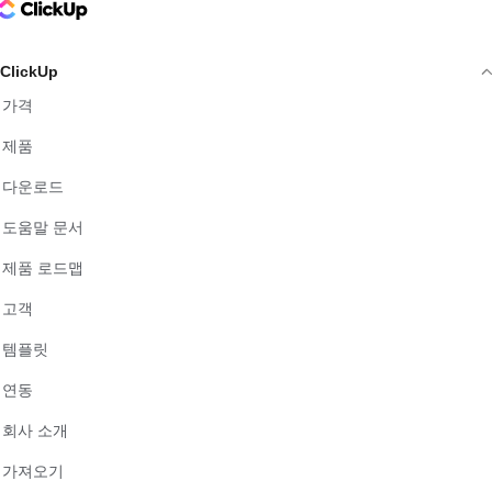
ClickUp Logo
ClickUp
가격
제품
다운로드
도움말 문서
제품 로드맵
고객
템플릿
연동
회사 소개
가져오기