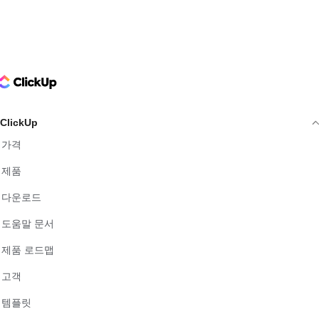
ClickUp Logo
ClickUp
가격
제품
다운로드
도움말 문서
제품 로드맵
고객
템플릿