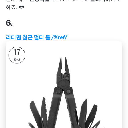
하죠. 😎
6.
리더맨 철근 멀티 툴
/%ref/