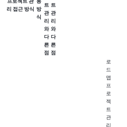
프로젝트 관
동
트
트
리 접근 방식
방
관
관
식
리
리
와
와
다
다
른
른
점
점
로
드
맵
프
로
젝
트
관
리