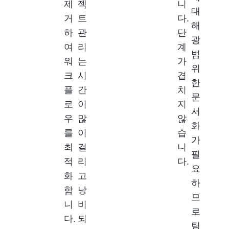
제
젝
니
대
거
트
다.
해
하
관
단
광
여
리
계
범
워
는
가
위
크
시
겹
한
플
간
치
문
로
이
지
서
우
많
않
화
를
이
습
가
최
걸
니
필
적
리
다.
요
화
고
하
합
낭
므
니
비
로
다.
되
팀