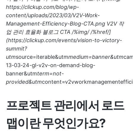
https://clickup.com/blog/wp-
content/uploads/2023/03/V2V-Work-
Management-Efficiency-Blog-CTA.png
V2V 작
업 관리 효율화 블로그 CTA /%img/ /%href/]
(
https://clickup.com/events/vision-to-victory-
summit?
utm
source=iterable&utm
medium=banner&utm
cam
13-03-24-gl-v2v-on-demand-blog-
banner&utm
term=not-
provided&utm
content=v2vworkmanagementefficie
프로젝트 관리에서 로드
맵이란 무엇인가요?