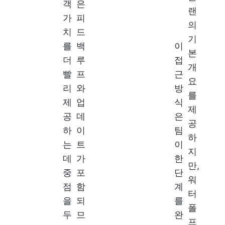
객
은
랜
가
피
의
치
드
기
를
백
이
본
더
루
접
개
빨
프
근
요
리
와
방
를
제
업
식
제
공
데
은
공
하
이
팀
하
는
트
이
지
데
가
한
만,
중
포
단
워
점
함
계
터
을
되
를
폴
두
므
완
프