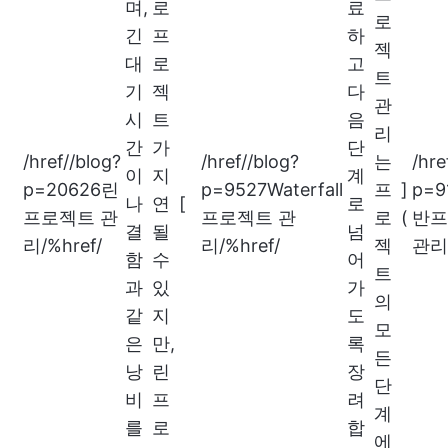
며,
로
료
로
긴
프
하
젝
대
로
고
트
기
젝
다
관
시
트
음
리
간
가
단
/href//blog?
/href//blog?
는
/hre
이
지
계
p=20626린
p=9527Waterfall
프
]
p=9
나
연
[
로
프로젝트 관
프로젝트 관
로
(
반프
결
될
넘
리/%href/
리/%href/
젝
관리/
함
수
어
트
과
있
가
의
같
지
도
모
은
만,
록
든
낭
린
장
단
비
프
려
계
를
로
합
에