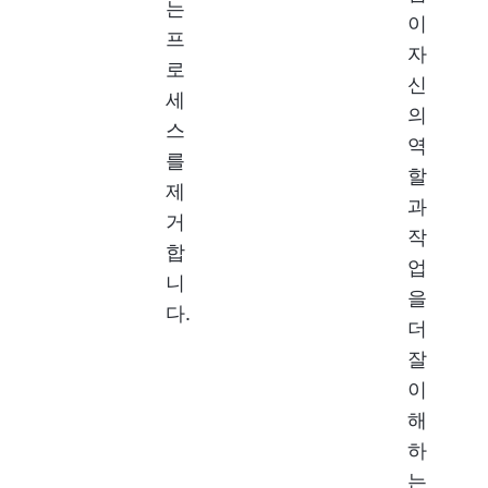
는
이
프
자
로
신
세
의
스
역
를
할
제
과
거
작
합
업
니
을
다.
더
잘
이
해
하
는