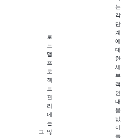
는
각
단
계
로
에
드
대
맵
한
프
세
로
부
젝
적
트
인
관
내
리
용
에
없
는
이
고
많
플