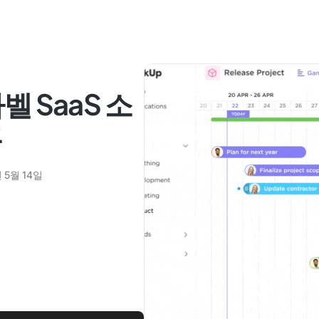
벨 SaaS 소
폼
 5월 14일