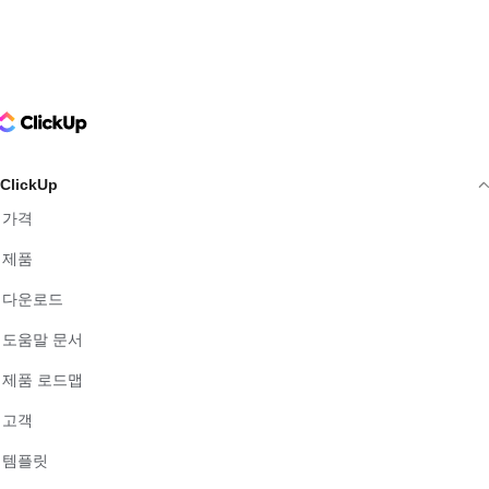
ClickUp Logo
ClickUp
가격
제품
다운로드
도움말 문서
제품 로드맵
고객
템플릿