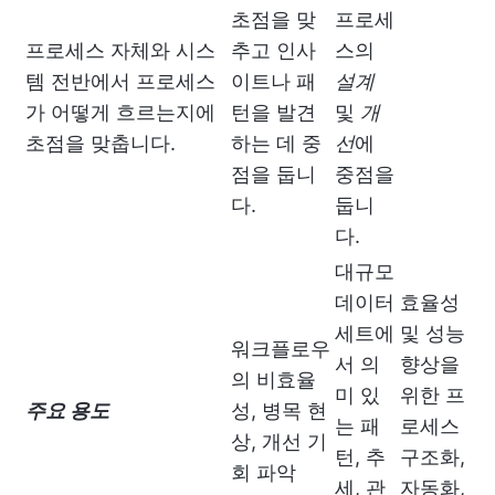
초점을 맞
프로세
프로세스 자체와 시스
추고 인사
스의
템 전반에서 프로세스
이트나 패
설계
가 어떻게 흐르는지에
턴을 발견
및
개
초점을 맞춥니다.
하는 데 중
선
에
점을 둡니
중점을
다.
둡니
다.
대규모
데이터
효율성
세트에
및 성능
워크플로우
서 의
향상을
의 비효율
미 있
위한 프
주요 용도
성, 병목 현
는 패
로세스
상, 개선 기
턴, 추
구조화,
회 파악
세, 관
자동화,