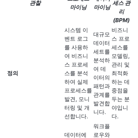
관찰
세스 관
마이닝
마이닝
리
(BPM)
시스템 이
비즈니
대규모
벤트 로그
스 프로
데이터
를 사용하
세스를
세트를
여 비즈니
모델링,
분석하
스 프로세
관리 및
여 데
정의
스를 분석
최적화
이터의
하여 실제
하는 데
패턴과
프로세스를
중점을
관계를
발견, 모니
두는 분
발견합
터링 및 개
야입니
니다.
선합니다.
다.
워크플
데이터에
로우와