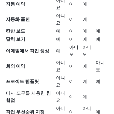
아니
자동 예약
예
예
요
아니
자동화 플랜
예
예
요
칸반 보드
예
예
예
예
달력 보기
예
예
예
예
아니
아니
이메일에서 작업 생성
예
오
오
아니
아니
회의 예약
예
예
요
요
아니
프로젝트 템플릿
예
예
예
요
타사 도구를 사용한
팀
아니
예
예
협업
요
아니
아니
작업 우선순위 지정
예
예