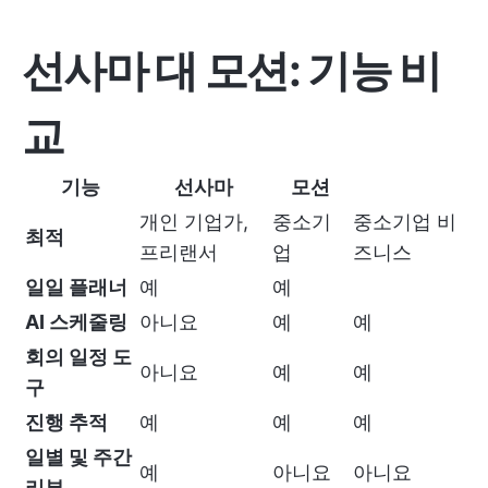
선사마 대 모션: 기능 비
교
기능
선사마
모션
개인 기업가,
중소기
중소기업 비
최적
프리랜서
업
즈니스
일일 플래너
예
예
AI 스케줄링
아니요
예
예
회의 일정 도
아니요
예
예
구
진행 추적
예
예
예
일별 및 주간
예
아니요
아니요
리뷰