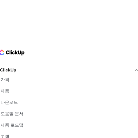
ClickUp Logo
ClickUp
가격
제품
다운로드
도움말 문서
제품 로드맵
고객