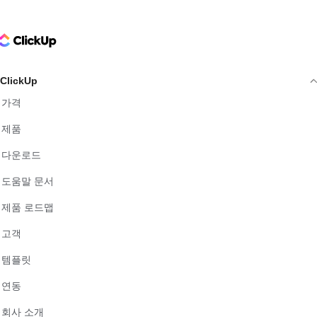
ClickUp Logo
ClickUp
가격
제품
다운로드
도움말 문서
제품 로드맵
고객
템플릿
연동
회사 소개