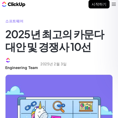
ClickUp 블로그
시작하기
Ope
소프트웨어
2025년 최고의 카문다
대안 및 경쟁사 10선
2025년 2월 3일
Engineering Team