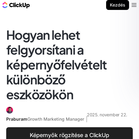
ClickUp blog
Kezdés
Ope
Hogyan lehet
felgyorsítani a
képernyőfelvételt
különböző
eszközökön
2025. november 22.
Praburam
Growth Marketing Manager
Képernyők rögzítése a ClickUp