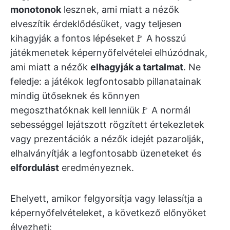
monotonok
lesznek, ami miatt a nézők
elveszítik érdeklődésüket, vagy teljesen
kihagyják a fontos lépéseket🚩 A hosszú
játékmenetek képernyőfelvételei elhúzódnak,
ami miatt a nézők
elhagyják a tartalmat
. Ne
feledje: a játékok legfontosabb pillanatainak
mindig ütőseknek és könnyen
megoszthatóknak kell lenniük🚩 A normál
sebességgel lejátszott rögzített értekezletek
vagy prezentációk a nézők idejét pazarolják,
elhalványítják a legfontosabb üzeneteket és
elfordulást
eredményeznek.
Ehelyett, amikor felgyorsítja vagy lelassítja a
képernyőfelvételeket, a következő előnyöket
élvezheti: