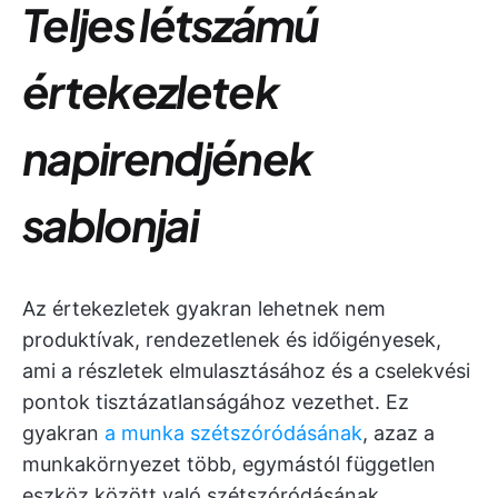
Teljes létszámú
értekezletek
napirendjének
sablonjai
Az értekezletek gyakran lehetnek nem
produktívak, rendezetlenek és időigényesek,
ami a részletek elmulasztásához és a cselekvési
pontok tisztázatlanságához vezethet. Ez
gyakran
a munka szétszóródásának
, azaz a
munkakörnyezet több, egymástól független
eszköz között való szétszóródásának