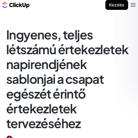
ClickUp blog
Kezdés
Ope
Ingyenes, teljes
létszámú értekezletek
napirendjének
sablonjai a csapat
egészét érintő
értekezletek
tervezéséhez