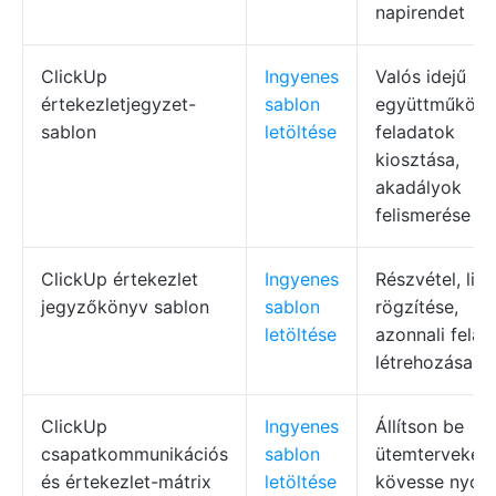
napirendet
ClickUp
Ingyenes
Valós idejű
értekezletjegyzet-
sablon
együttműködé
sablon
letöltése
feladatok
kiosztása,
akadályok
felismerése
ClickUp értekezlet
Ingyenes
Részvétel, lin
jegyzőkönyv sablon
sablon
rögzítése,
letöltése
azonnali felad
létrehozása
ClickUp
Ingyenes
Állítson be
csapatkommunikációs
sablon
ütemterveket,
és értekezlet-mátrix
letöltése
kövesse nyo