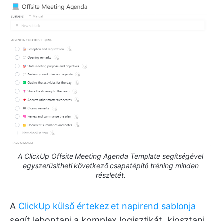
A ClickUp Offsite Meeting Agenda Template segítségével
egyszerűsítheti következő csapatépítő tréning minden
részletét.
A
ClickUp külső értekezlet napirend sablonja
segít lebontani a komplex logisztikát, kiosztani