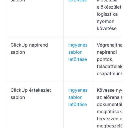
előkészületek
logisztika
nyomon
követése
ClickUp napirend
Ingyenes
Végrehajtható
sablon
sablon
napirendi
letöltése
pontok,
feladatfelelős
csapatmunka
ClickUp értekezlet
Ingyenes
Kövesse nyo
sablon
sablon
az előrehaladá
letöltése
dokumentálja 
meglátásokat,
tervezzen egy
megbeszélése