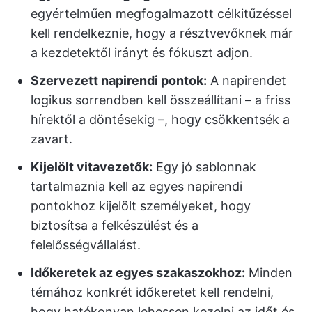
egyértelműen megfogalmazott célkitűzéssel
kell rendelkeznie, hogy a résztvevőknek már
a kezdetektől irányt és fókuszt adjon.
Szervezett napirendi pontok:
A napirendet
logikus sorrendben kell összeállítani – a friss
hírektől a döntésekig –, hogy csökkentsék a
zavart.
Kijelölt vitavezetők:
Egy jó sablonnak
tartalmaznia kell az egyes napirendi
pontokhoz kijelölt személyeket, hogy
biztosítsa a felkészülést és a
felelősségvállalást.
Időkeretek az egyes szakaszokhoz:
Minden
témához konkrét időkeretet kell rendelni,
hogy hatékonyan lehessen kezelni az időt és