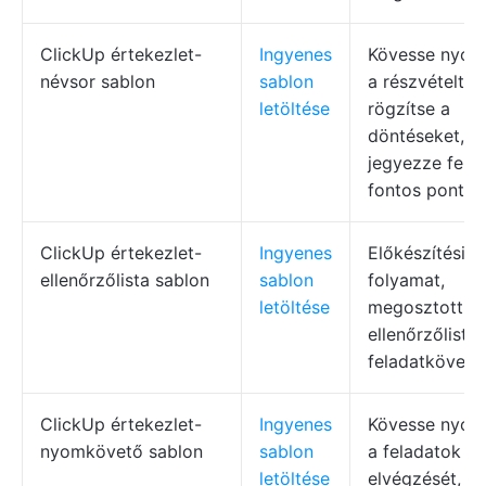
ClickUp értekezlet-
Ingyenes
Kövesse nyo
névsor sablon
sablon
a részvételt,
letöltése
rögzítse a
döntéseket,
jegyezze fel a
fontos pontok
ClickUp értekezlet-
Ingyenes
Előkészítési
ellenőrzőlista sablon
sablon
folyamat,
letöltése
megosztott
ellenőrzőlisták
feladatköveté
ClickUp értekezlet-
Ingyenes
Kövesse nyo
nyomkövető sablon
sablon
a feladatok
letöltése
elvégzését, az