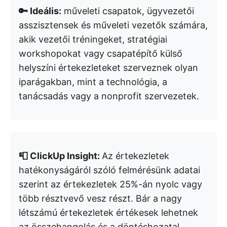
🔑 Ideális:
műveleti csapatok, ügyvezetői
asszisztensek és műveleti vezetők számára,
akik vezetői tréningeket, stratégiai
workshopokat vagy csapatépítő külső
helyszíni értekezleteket szerveznek olyan
iparágakban, mint a technológia, a
tanácsadás vagy a nonprofit szervezetek.
📮 ClickUp Insight:
Az értekezletek
hatékonyságáról szóló felmérésünk adatai
szerint az értekezletek 25%-án nyolc vagy
több résztvevő vesz részt. Bár a nagy
létszámú értekezletek értékesek lehetnek
az összehangolás és a döntéshozatal