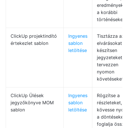
eredményeket
a korábbi
történéseket.
ClickUp projektindító
Ingyenes
Tisztázza az
értekezlet sablon
sablon
elvárásokat,
letöltése
készítsen
jegyzeteket,
tervezzen
nyomon
követéseket
ClickUp Ülések
Ingyenes
Rögzítse a
jegyzőkönyve MOM
sablon
részleteket,
sablon
letöltése
kövesse nyo
a döntéseket,
foglalja össze