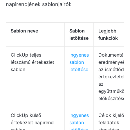
napirendjének sablonjairól:
Sablon neve
Sablon
Legjobb
letöltése
funkciók
ClickUp teljes
Ingyenes
Dokumentálja
létszámú értekezlet
sablon
eredményeket
sablon
letöltése
az ismétlődő
értekezleteket
az
együttműködé
előkészítését
ClickUp külső
Ingyenes
Célok kijelölés
értekezlet napirend
sablon
feladatok
sablon
letöltése
kiosztása,