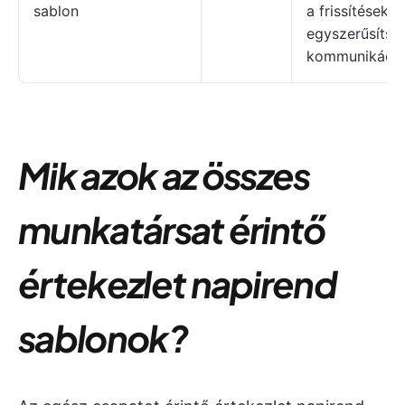
sablon
a frissítéseket
egyszerűsítse
kommunikáció
Mik azok az összes
munkatársat érintő
értekezlet napirend
sablonok?