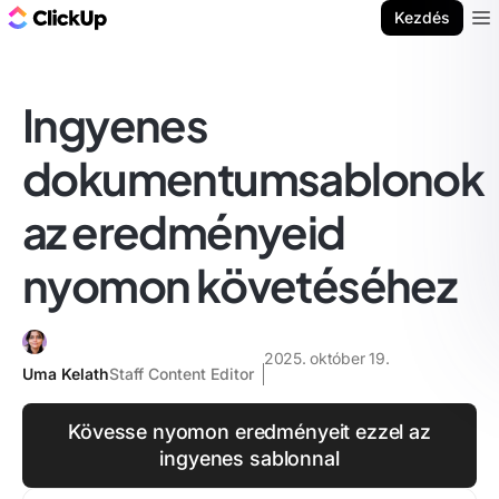
ClickUp blog
Kezdés
Ope
Ingyenes
dokumentumsablonok
az eredményeid
nyomon követéséhez
2025. október 19.
Uma Kelath
Staff Content Editor
Kövesse nyomon eredményeit ezzel az
ingyenes sablonnal