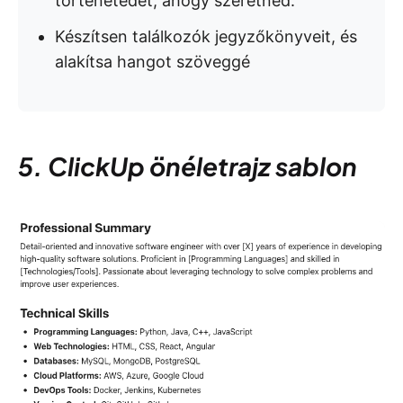
történetedet, ahogy szeretnéd.
Készítsen találkozók jegyzőkönyveit, és
alakítsa hangot szöveggé
5. ClickUp önéletrajz sablon