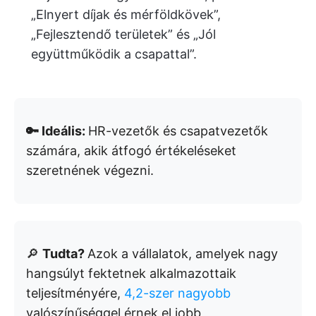
„Elnyert díjak és mérföldkövek”,
„Fejlesztendő területek” és „Jól
együttműködik a csapattal”.
🔑 Ideális:
HR-vezetők és csapatvezetők
számára, akik átfogó értékeléseket
szeretnének végezni.
🔎
Tudta?
Azok a vállalatok, amelyek nagy
hangsúlyt fektetnek alkalmazottaik
teljesítményére,
4,2-szer nagyobb
valószínűséggel érnek el jobb