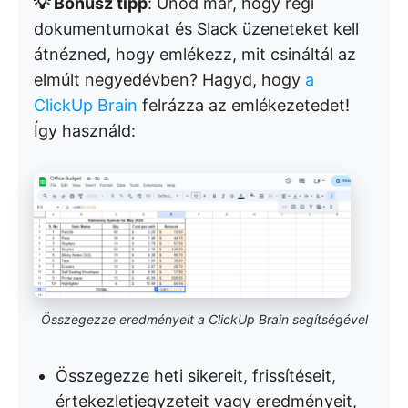
💡 Bónusz tipp
: Unod már, hogy régi
dokumentumokat és Slack üzeneteket kell
átnézned, hogy emlékezz, mit csináltál az
elmúlt negyedévben? Hagyd, hogy
a
ClickUp Brain
felrázza az emlékezetedet!
Így használd:
Összegezze eredményeit a ClickUp Brain segítségével
Összegezze heti sikereit, frissítéseit,
értekezletjegyzeteit vagy eredményeit,