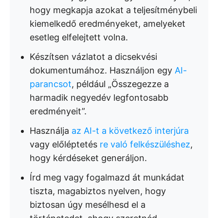
hogy megkapja azokat a teljesítménybeli
kiemelkedő eredményeket, amelyeket
esetleg elfelejtett volna.
Készítsen vázlatot a dicsekvési
dokumentumához. Használjon egy
AI-
parancsot
, például „Összegezze a
harmadik negyedév legfontosabb
eredményeit”.
Használja
az AI-t a következő interjúra
vagy előléptetés
re való felkészüléshez
,
hogy kérdéseket generáljon.
Írd meg vagy fogalmazd át munkádat
tiszta, magabiztos nyelven, hogy
biztosan úgy mesélhesd el a