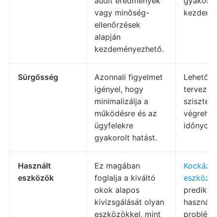
audit eredmények
gyakorla
vagy minőség-
kezdemé
ellenőrzések
alapján
kezdeményezhető.
Sürgősség
Azonnali figyelmet
Lehetővé
igényel, hogy
tervezett
minimalizálja a
szisztem
működésre és az
végrehaj
ügyfelekre
időnyomá
gyakorolt hatást.
Használt
Ez magában
Kockázat
eszközök
foglalja a kiváltó
eszközö
okok alapos
prediktí
kivizsgálását olyan
használ a
eszközökkel, mint
problém