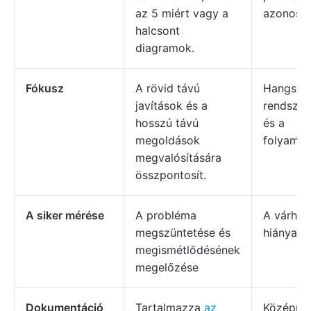
az 5 miért vagy a
azonosít
halcsont
diagramok.
Fókusz
A rövid távú
Hangsúl
javítások és a
rendszer
hosszú távú
és a
megoldások
folyamat
megvalósítására
összpontosít.
A siker mérése
A probléma
A várhat
megszüntetése és
hiánya
megismétlődésének
megelőzése
Dokumentáció
Tartalmazza
az
Középpon