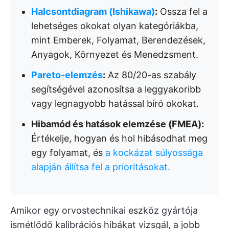
Halcsontdiagram (Ishikawa)
:
Ossza fel a
lehetséges okokat olyan kategóriákba,
mint Emberek, Folyamat, Berendezések,
Anyagok, Környezet és Menedzsment.
Pareto-elemzés
:
Az 80/20-as szabály
segítségével azonosítsa a leggyakoribb
vagy legnagyobb hatással bíró okokat.
Hibamód és hatások elemzése (FMEA):
Értékelje, hogyan és hol hibásodhat meg
egy folyamat, és
a kockázat súlyossága
alapján állítsa fel a prioritásokat.
Amikor egy orvostechnikai eszköz gyártója
ismétlődő kalibrációs hibákat vizsgál, a jobb