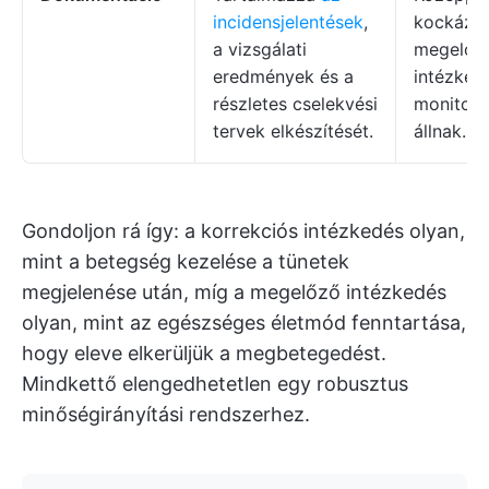
incidensjelentések
,
kockázat
a vizsgálati
megelőz
eredmények és a
intézked
részletes cselekvési
monitori
tervek elkészítését.
állnak.
Gondoljon rá így: a korrekciós intézkedés olyan,
mint a betegség kezelése a tünetek
megjelenése után, míg a megelőző intézkedés
olyan, mint az egészséges életmód fenntartása,
hogy eleve elkerüljük a megbetegedést.
Mindkettő elengedhetetlen egy robusztus
minőségirányítási rendszerhez.