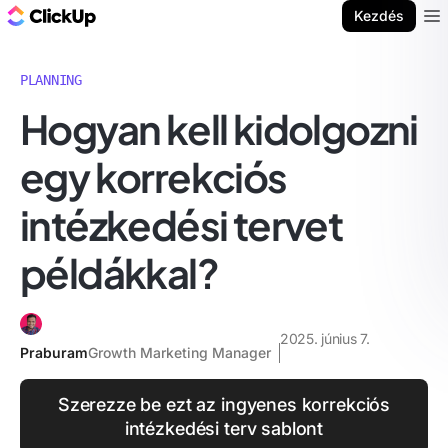
ClickUp blog
Kezdés
Ope
PLANNING
Hogyan kell kidolgozni
egy korrekciós
intézkedési tervet
példákkal?
2025. június 7.
Praburam
Growth Marketing Manager
Szerezze be ezt az ingyenes korrekciós
intézkedési terv sablont