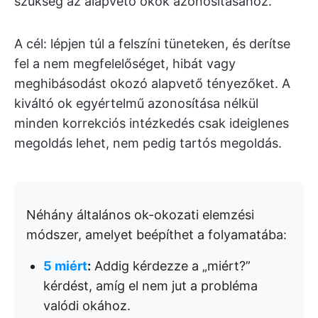
szükség az alapvető okok azonosításához.
A cél: lépjen túl a felszíni tüneteken, és derítse
fel a nem megfelelőséget, hibát vagy
meghibásodást okozó alapvető tényezőket. A
kiváltó ok egyértelmű azonosítása nélkül
minden korrekciós intézkedés csak ideiglenes
megoldás lehet, nem pedig tartós megoldás.
Néhány általános ok-okozati elemzési
módszer, amelyet beépíthet a folyamatába:
5 miért
:
Addig kérdezze a „miért?”
kérdést, amíg el nem jut a probléma
valódi okához.