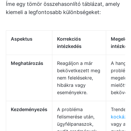
Íme egy tömör összehasonlító táblázat, amely
kiemeli a legfontosabb különbségeket:
Aspektus
Korrekciós
Megelőz
intézkedés
intézked
Meghatározás
Reagáljon a már
A hangsú
bekövetkezett meg
problém
nem felelésekre,
megelőzé
hibákra vagy
mielőtt 
eseményekre.
bekövetk
Kezdeményezés
A probléma
Trendele
felismerése után,
kockázat
ügyfélpanaszok,
vagy az 