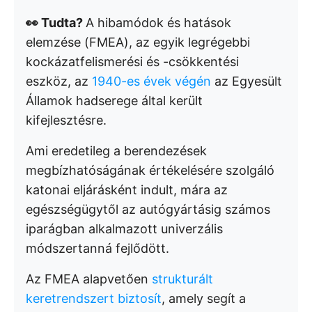
👀 Tudta?
A hibamódok és hatások
elemzése (FMEA), az egyik legrégebbi
kockázatfelismerési és -csökkentési
eszköz, az
1940-es évek végén
az Egyesült
Államok hadserege által került
kifejlesztésre.
Ami eredetileg a berendezések
megbízhatóságának értékelésére szolgáló
katonai eljárásként indult, mára az
egészségügytől az autógyártásig számos
iparágban alkalmazott univerzális
módszertanná fejlődött.
Az FMEA alapvetően
strukturált
keretrendszert biztosít
, amely segít a