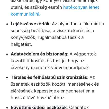
alakíthatók, így könnyen vissza lehet rájuk
utalni, és szükség esetén
hatékonyan lehet
kommunikálni.
Lejátszásvezérlők
: Az olyan funkciók, mint a
sebesség beállítása, a visszatekerés és a
könyvjelzők, rugalmasabbá teszik a
hallgatást.
Adatvédelem és biztonság
: A végpontok
közötti titkosítás biztosítja, hogy az
érzékeny üzenetek védve maradjanak
Tárolás és felhőalapú szinkronizálás
: Az
üzenetek eszközök közötti mentésének és
elérésének képessége elengedhetetlen a
hosszú távú használathoz.
Együttműködési eszközök
: Csapatok