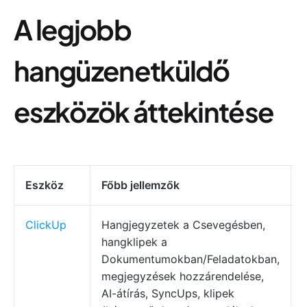
A legjobb
hangüzenetküldő
eszközök áttekintése
Eszköz
Főbb jellemzők
ClickUp
Hangjegyzetek a Csevegésben,
hangklipek a
Dokumentumokban/Feladatokban,
megjegyzések hozzárendelése,
AI-átírás, SyncUps, klipek