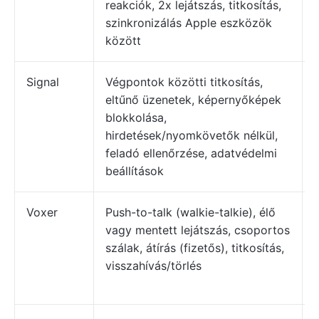
reakciók, 2x lejátszás, titkosítás,
szinkronizálás Apple eszközök
között
Signal
Végpontok közötti titkosítás,
eltűnő üzenetek, képernyőképek
blokkolása,
hirdetések/nyomkövetők nélkül,
feladó ellenőrzése, adatvédelmi
beállítások
Voxer
Push-to-talk (walkie-talkie), élő
vagy mentett lejátszás, csoportos
szálak, átírás (fizetős), titkosítás,
visszahívás/törlés