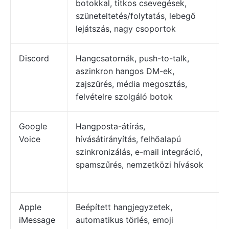
botokkal, titkos csevegések,
szüneteltetés/folytatás, lebegő
lejátszás, nagy csoportok
Discord
Hangcsatornák, push-to-talk,
aszinkron hangos DM-ek,
zajszűrés, média megosztás,
felvételre szolgáló botok
Google
Hangposta-átírás,
Voice
hívásátirányítás, felhőalapú
szinkronizálás, e-mail integráció,
spamszűrés, nemzetközi hívások
Apple
Beépített hangjegyzetek,
iMessage
automatikus törlés, emoji