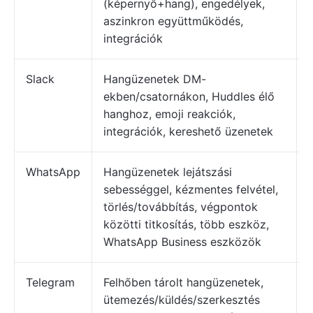
(képernyő+hang), engedélyek,
aszinkron együttműködés,
integrációk
Slack
Hangüzenetek DM-
ekben/csatornákon, Huddles élő
hanghoz, emoji reakciók,
integrációk, kereshető üzenetek
WhatsApp
Hangüzenetek lejátszási
sebességgel, kézmentes felvétel,
ü
törlés/továbbítás, végpontok
közötti titkosítás, több eszköz,
WhatsApp Business eszközök
Telegram
Felhőben tárolt hangüzenetek,
ütemezés/küldés/szerkesztés