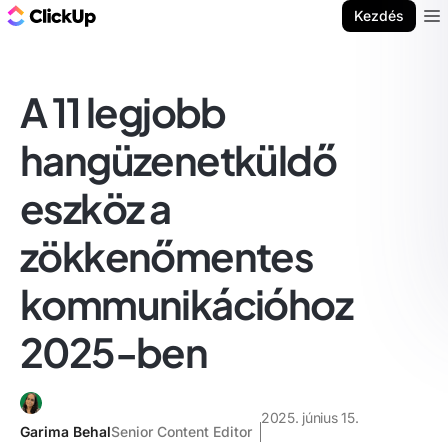
ClickUp blog
Kezdés
Ope
A 11 legjobb
hangüzenetküldő
eszköz a
zökkenőmentes
kommunikációhoz
2025-ben
2025. június 15.
Garima Behal
Senior Content Editor