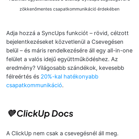
zökkenőmentes csapatkommunikáció érdekében
Adja hozzá a SyncUps funkciót – rövid, célzott
bejelentkezéseket közvetlenül a Csevegésen
belül – és máris rendelkezésére áll egy all-in-one
felület a valós idejű együttműködéshez. Az
eredmény? Világosabb szándékok, kevesebb
félreértés és
20%-kal hatékonyabb
csapatkommunikáció
.
💜 ClickUp Docs
A ClickUp nem csak a csevegésnél áll meg.