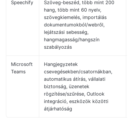
Speechify
Szöveg-beszéd, több mint 200
hang, több mint 60 nyelv,
szövegkiemelés, importálás
dokumentumokból/webről,
lejátszási sebesség,
hangmagasság/hangszín
szabályozás
Microsoft
Hangjegyzetek
V
Teams
csevegésekben/csatornákban,
automatikus átírás, vállalati
biztonság, üzenetek
rögzítése/szűrése, Outlook
integráció, eszközök közötti
átjárhatóság