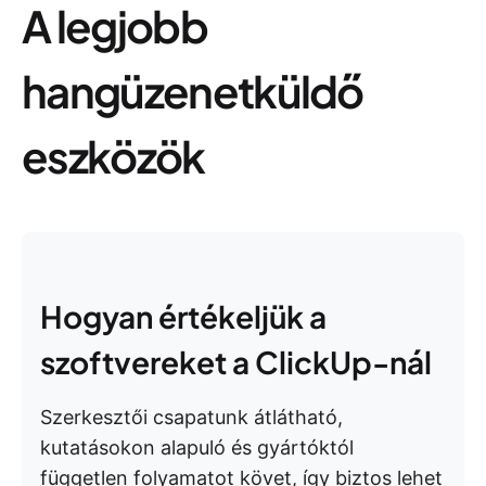
A legjobb
hangüzenetküldő
eszközök
Hogyan értékeljük a
szoftvereket a ClickUp-nál
Szerkesztői csapatunk átlátható,
kutatásokon alapuló és gyártóktól
független folyamatot követ, így biztos lehet