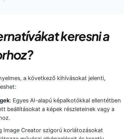
rnatívákat keresni a
orhoz?
yelmes, a következő kihívásokat jelenti,
reshet:
égek
: Egyes AI-alapú képalkotókkal ellentétben
tt beállításokat a képek részleteinek vagy a
hoz.
ng Image Creator szigorú korlátozásokat
látozza művészi elképzeléseit és kreatív