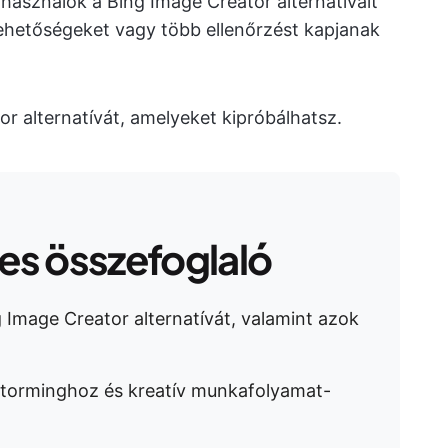
lhasználók a Bing Image Creator alternatíváit
lehetőségeket vagy több ellenőrzést kapjanak
r alternatívát, amelyeket kipróbálhatsz.
s összefoglaló
 Image Creator alternatívát, valamint azok
nstorminghoz és kreatív munkafolyamat-