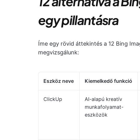
12 alternatíva a B
egy pillantásra
Íme egy rövid áttekintés a 12 Bing Ima
megvizsgálunk:
Eszköz neve
Kiemelkedő funkció
ClickUp
AI-alapú kreatív
munkafolyamat-
eszközök