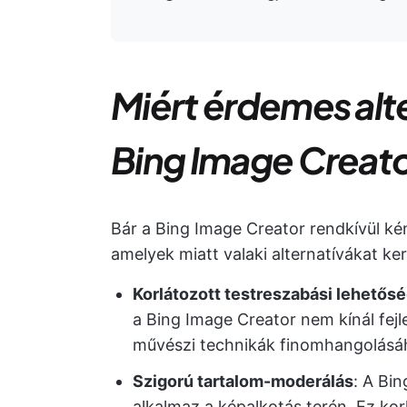
Miért érdemes alte
Bing Image Creat
Bár a Bing Image Creator rendkívül kén
amelyek miatt valaki alternatívákat ke
Korlátozott testreszabási lehetős
a Bing Image Creator nem kínál fejle
művészi technikák finomhangolásá
Szigorú tartalom-moderálás
: A Bi
alkalmaz a képalkotás terén. Ez kor