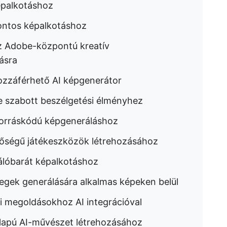
épalkotáshoz
pontos képalkotáshoz
 Adobe-központú kreatív
ásra
ozzáférhető AI képgenerátor
e szabott beszélgetési élményhez
 forráskódú képgeneráláshoz
nőségű játékeszközök létrehozásához
álóbarát képalkotáshoz
egek generálására alkalmas képeken belül
i megoldásokhoz AI integrációval
lapú AI-művészet létrehozásához