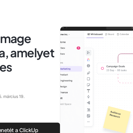
 Image
va, amelyet
es
. március 19.
etét a ClickUp