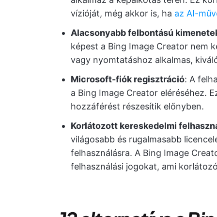
vízióját, még akkor is, ha
az AI-műv
Alacsonyabb felbontású kimenete
képest a Bing Image Creator nem k
vagy nyomtatáshoz alkalmas, kivál
Microsoft-fiók regisztráció
: A fel
a Bing Image Creator eléréséhez. Ez
hozzáférést részesítik előnyben.
Korlátozott kereskedelmi felhaszná
világosabb és rugalmasabb licencel
felhasználásra. A Bing Image Creato
felhasználási jogokat, ami korlátoz