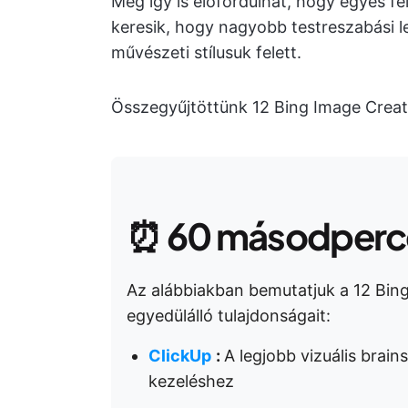
Még így is előfordulhat, hogy egyes fe
keresik, hogy nagyobb testreszabási 
művészeti stílusuk felett.
Összegyűjtöttünk 12 Bing Image Creato
⏰
60 másodperce
Az alábbiakban bemutatjuk a 12 Bing
egyedülálló tulajdonságait:
ClickUp
:
A legjobb vizuális brai
kezeléshez