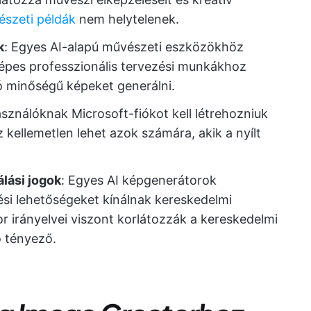
észeti példák
nem helytelenek.
k
: Egyes AI-alapú művészeti eszközökhöz
épes professzionális tervezési munkákhoz
ó minőségű képeket generálni.
használóknak Microsoft-fiókot kell létrehozniuk
 kellemetlen lehet azok számára, akik a nyílt
lási jogok
: Egyes AI képgenerátorok
ési lehetőségeket kínálnak kereskedelmi
r irányelvei viszont korlátozzák a kereskedelmi
ó tényező.