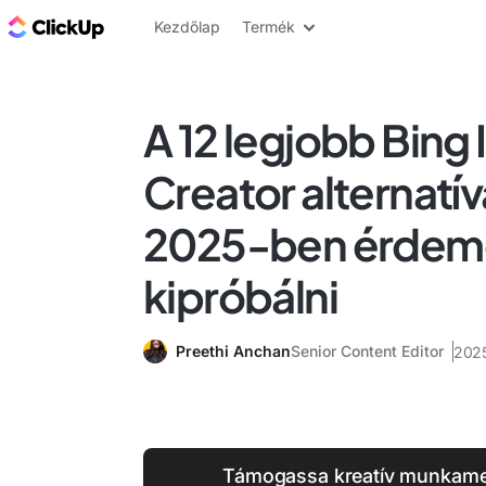
ClickUp blog
Kezdőlap
Termék
A 12 legjobb Bing
Creator alternatí
2025-ben érdem
kipróbálni
Preethi Anchan
Senior Content Editor
2025
Támogassa kreatív munkamen