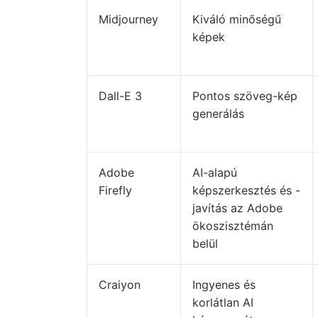
Midjourney
Kiváló minőségű
képek
Dall-E 3
Pontos szöveg-kép
generálás
Adobe
AI-alapú
Firefly
képszerkesztés és -
javítás az Adobe
ökoszisztémán
belül
Craiyon
Ingyenes és
korlátlan AI