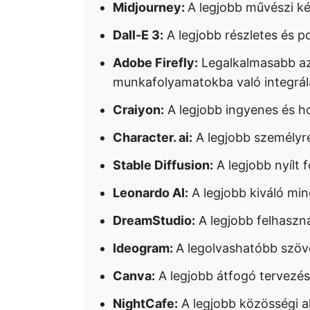
Midjourney:
A legjobb művészi k
Dall-E 3:
A legjobb részletes és 
Adobe Firefly:
Legalkalmasabb az
munkafolyamatokba való integrál
Craiyon:
A legjobb ingyenes és h
Character. ai:
A legjobb személyr
Stable Diffusion:
A legjobb nyílt
Leonardo AI:
A legjobb kiváló mi
DreamStudio:
A legjobb felhaszn
Ideogram:
A legolvashatóbb szöv
Canva:
A legjobb átfogó tervezés
NightCafe:
A legjobb közösségi a