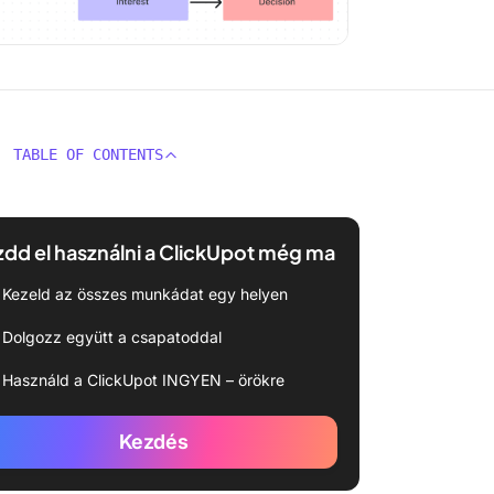
TABLE OF CONTENTS
dd el használni a ClickUpot még ma
Kezeld az összes munkádat egy helyen
Dolgozz együtt a csapatoddal
Használd a ClickUpot INGYEN – örökre
Kezdés