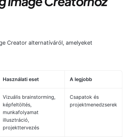
ing Image Creatorhoz
ge Creator alternatíváról, amelyeket
Használati eset
A legjobb
Vizuális brainstorming,
Csapatok és
képfeltöltés,
projektmenedzserek
munkafolyamat
illusztráció,
projekttervezés