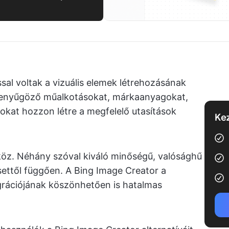
sal voltak a vizuális elemek létrehozásának
 lenyűgöző műalkotásokat, márkaanyagokat,
kat hozzon létre a megfelelő utasítások
Kez
köz. Néhány szóval kiváló minőségű, valósághű
settől függően. A Bing Image Creator a
egrációjának köszönhetően is hatalmas