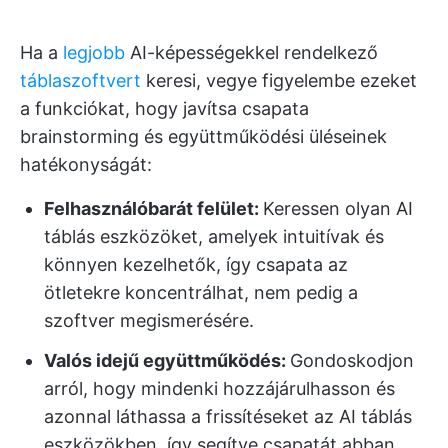
Ha a
legjobb
AI-képességekkel rendelkező
táblaszoftvert
keresi, vegye figyelembe ezeket
a funkciókat, hogy javítsa csapata
brainstorming és együttműködési üléseinek
hatékonyságát:
Felhasználóbarát felület:
Keressen olyan AI
táblás eszközöket, amelyek intuitívak és
könnyen kezelhetők, így csapata az
ötletekre koncentrálhat, nem pedig a
szoftver megismerésére.
Valós idejű együttműködés:
Gondoskodjon
arról, hogy mindenki hozzájárulhasson és
azonnal láthassa a frissítéseket az AI táblás
eszközökben, így segítve csapatát abban,