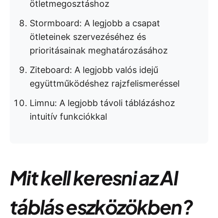
ötletmegosztáshoz
Stormboard: A legjobb a csapat
ötleteinek szervezéséhez és
prioritásainak meghatározásához
Ziteboard: A legjobb valós idejű
együttműködéshez rajzfelismeréssel
Limnu: A legjobb távoli táblázáshoz
intuitív funkciókkal
Mit kell keresni az AI
táblás eszközökben?