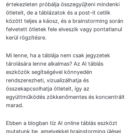
értekezleten próbálja összegyűjteni mindenki
ötleteit, de a táblázatok és a post-it cetlik
között teljes a káosz, és a brainstorming során
felvetett ötletek fele elveszik vagy pontatlanul
kerül rögzítésre.
Mi lenne, ha a táblája nem csak jegyzetek
tárolására lenne alkalmas? Az AI táblás
eszközök segítségével könnyedén
rendszerezheti, vizualizálhatja és
összekapcsolhatja ötleteit, így az
együttműködés zökkenőmentes és koncentrált
marad.
Ebben a blogban tíz AI online táblás eszközt
mutatunk be, amelyekkel brainstorming ülései