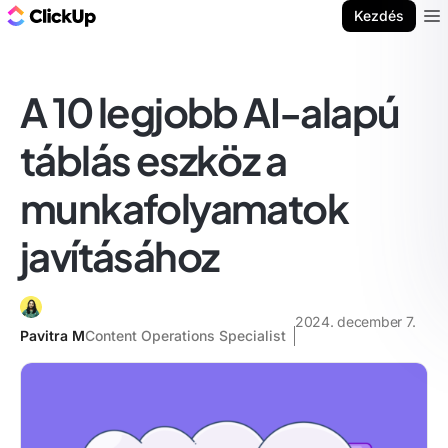
ClickUp blog
Kezdés
Ope
A 10 legjobb AI-alapú
táblás eszköz a
munkafolyamatok
javításához
2024. december 7.
Pavitra M
Content Operations Specialist