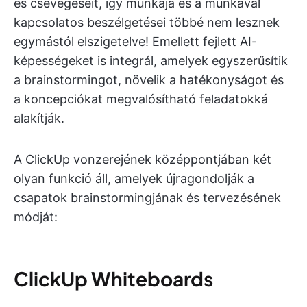
és csevegéseit, így munkája és a munkával
kapcsolatos beszélgetései többé nem lesznek
egymástól elszigetelve! Emellett fejlett AI-
képességeket is integrál, amelyek egyszerűsítik
a brainstormingot, növelik a hatékonyságot és
a koncepciókat megvalósítható feladatokká
alakítják.
A ClickUp vonzerejének középpontjában két
olyan funkció áll, amelyek újragondolják a
csapatok brainstormingjának és tervezésének
módját:
ClickUp Whiteboard
s