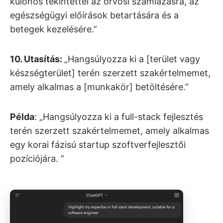
különös tekintettel az orvosi számlázásra, az
egészségügyi előírások betartására és a
betegek kezelésére.”
10. Utasítás:
„Hangsúlyozza ki a [terület vagy
készségterület] terén szerzett szakértelmemet,
amely alkalmas a [munkakör] betöltésére.”
Példa
: „Hangsúlyozza ki a full-stack fejlesztés
terén szerzett szakértelmemet, amely alkalmas
egy korai fázisú startup szoftverfejlesztői
pozíciójára. ”