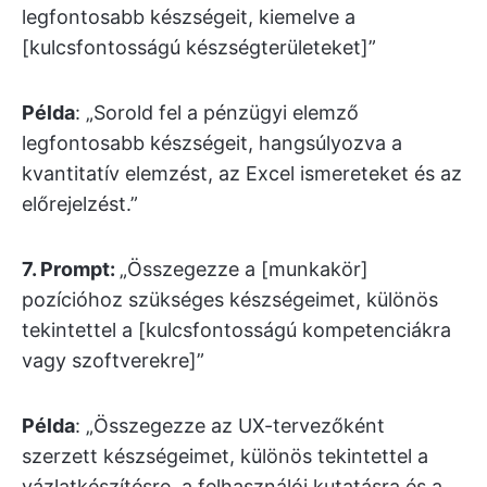
legfontosabb készségeit, kiemelve a
[kulcsfontosságú készségterületeket]”
Példa
: „Sorold fel a pénzügyi elemző
legfontosabb készségeit, hangsúlyozva a
kvantitatív elemzést, az Excel ismereteket és az
előrejelzést.”
7.
Prompt:
„Összegezze a [munkakör]
pozícióhoz szükséges készségeimet, különös
tekintettel a [kulcsfontosságú kompetenciákra
vagy szoftverekre]”
Példa
: „Összegezze az UX-tervezőként
szerzett készségeimet, különös tekintettel a
vázlatkészítésre, a felhasználói kutatásra és a