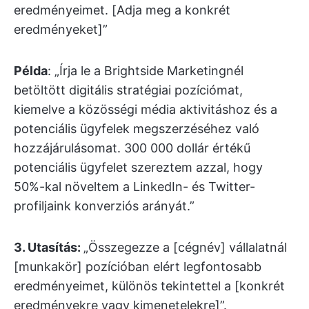
eredményeimet. [Adja meg a konkrét
eredményeket]”
Példa
: „Írja le a Brightside Marketingnél
betöltött digitális stratégiai pozíciómat,
kiemelve a közösségi média aktivitáshoz és a
potenciális ügyfelek megszerzéséhez való
hozzájárulásomat. 300 000 dollár értékű
potenciális ügyfelet szereztem azzal, hogy
50%-kal növeltem a LinkedIn- és Twitter-
profiljaink konverziós arányát.”
3.
Utasítás:
„Összegezze a [cégnév] vállalatnál
[munkakör] pozícióban elért legfontosabb
eredményeimet, különös tekintettel a [konkrét
eredményekre vagy kimenetelekre]”.