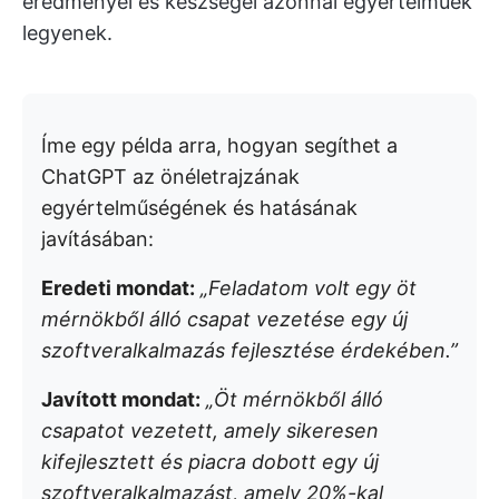
eredményei és készségei azonnal egyértelműek
legyenek.
Íme egy példa arra, hogyan segíthet a
ChatGPT az önéletrajzának
egyértelműségének és hatásának
javításában:
Eredeti mondat:
„Feladatom volt egy öt
mérnökből álló csapat vezetése egy új
szoftveralkalmazás fejlesztése érdekében.”
Javított mondat:
„Öt mérnökből álló
csapatot vezetett, amely sikeresen
kifejlesztett és piacra dobott egy új
szoftveralkalmazást, amely 20%-kal