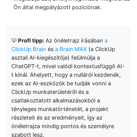
Ön által megpályázott pozíciónak.
💡
Profi tipp:
Az önéletrajz írásában
a
ClickUp Brain
és
a Brain MAX
(a ClickUp
asztali AI-kiegészítője) felülmúlja a
ChatGPT-t, mivel valódi kontextusfüggő AI-
t kínál. Ahelyett, hogy a nulláról kezdenék,
ezek az AI-eszközök be tudják vonni a
ClickUp munkaterületéről és a
csatlakoztatott alkalmazásokból a
tényleges munkatörténetét, a projekt
részleteit és az eredményeit, így az
önéletrajza mindig pontos és személyre
szabott lesz.