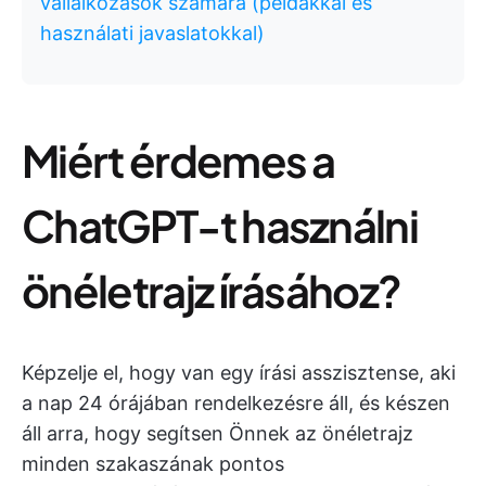
vállalkozások számára (példákkal és
használati javaslatokkal)
Miért érdemes a
ChatGPT-t használni
önéletrajz írásához?
Képzelje el, hogy van egy írási asszisztense, aki
a nap 24 órájában rendelkezésre áll, és készen
áll arra, hogy segítsen Önnek az önéletrajz
minden szakaszának pontos