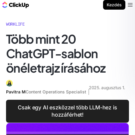
ClickUp blog
Kezdés
Ope
WORKLIFE
Több mint 20
ChatGPT-sablon
önéletrajz írásához
2025. augusztus 1.
Pavitra M
Content Operations Specialist
Csak egy AI eszközzel több LLM-hez is
hozzáférhet!