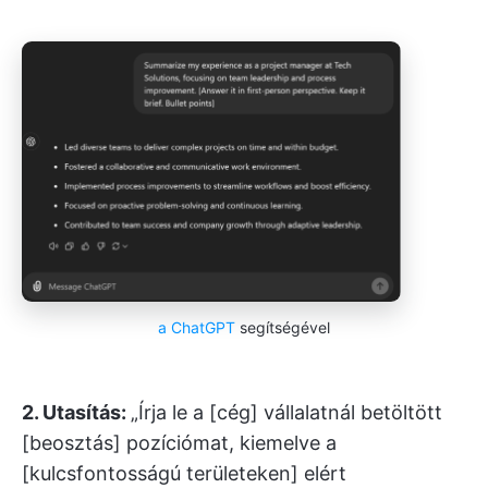
a ChatGPT
segítségével
2. Utasítás:
„Írja le a [cég] vállalatnál betöltött
[beosztás] pozíciómat, kiemelve a
[kulcsfontosságú területeken] elért