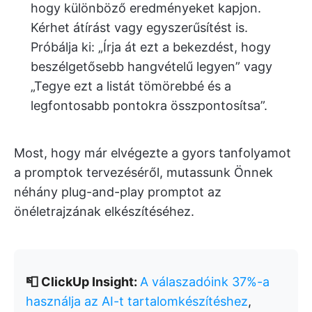
hogy különböző eredményeket kapjon.
Kérhet átírást vagy egyszerűsítést is.
Próbálja ki: „Írja át ezt a bekezdést, hogy
beszélgetősebb hangvételű legyen” vagy
„Tegye ezt a listát tömörebbé és a
legfontosabb pontokra összpontosítsa”.
Most, hogy már elvégezte a gyors tanfolyamot
a promptok tervezéséről, mutassunk Önnek
néhány plug-and-play promptot az
önéletrajzának elkészítéséhez.
📮 ClickUp Insight:
A válaszadóink 37%-a
használja az AI-t tartalomkészítéshez
,