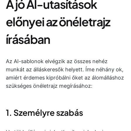
A jó AI-utasítások
előnyei az önéletrajz
írásában
Az AI-sablonok elvégzik az összes nehéz
munkát az álláskeresők helyett. Íme néhány ok,
amiért érdemes kipróbálni őket az álomálláshoz
szükséges önéletrajz megírásához:
1. Személyre szabás