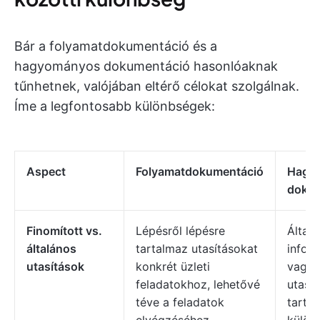
Bár a folyamatdokumentáció és a
hagyományos dokumentáció hasonlóaknak
tűnhetnek, valójában eltérő célokat szolgálnak.
Íme a legfontosabb különbségek:
Aspect
Folyamatdokumentáció
Hagy
dokum
Finomított vs.
Lépésről lépésre
Által
általános
tartalmaz utasításokat
infor
utasítások
konkrét üzleti
vagy
feladatokhoz, lehetővé
utasí
téve a feladatok
tarta