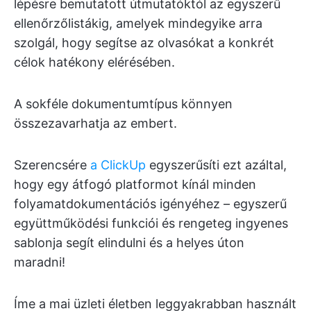
lépésre bemutatott útmutatóktól az egyszerű
ellenőrzőlistákig, amelyek mindegyike arra
szolgál, hogy segítse az olvasókat a konkrét
célok hatékony elérésében.
A sokféle dokumentumtípus könnyen
összezavarhatja az embert.
Szerencsére
a ClickUp
egyszerűsíti ezt azáltal,
hogy egy átfogó platformot kínál minden
folyamatdokumentációs igényéhez – egyszerű
együttműködési funkciói és rengeteg ingyenes
sablonja segít elindulni és a helyes úton
maradni!
Íme a mai üzleti életben leggyakrabban használt