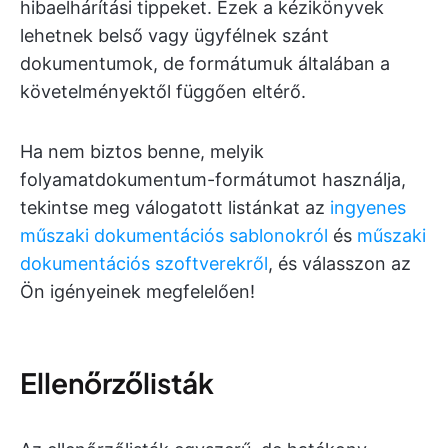
hibaelhárítási tippeket. Ezek a kézikönyvek
lehetnek belső vagy ügyfélnek szánt
dokumentumok, de formátumuk általában a
követelményektől függően eltérő.
Ha nem biztos benne, melyik
folyamatdokumentum-formátumot használja,
tekintse meg válogatott listánkat az
ingyenes
műszaki dokumentációs sablonokról
és
műszaki
dokumentációs szoftverekről
, és válasszon az
Ön igényeinek megfelelően!
Ellenőrzőlisták