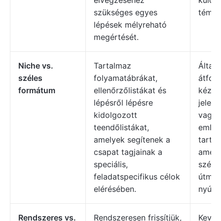
elvégzéséhez
külön
szükséges egyes
témák
lépések mélyreható
megértését.
Niche vs.
Tartalmaz
Által
széles
folyamatábrákat,
átfog
formátum
ellenőrzőlistákat és
kézik
lépésről lépésre
jelent
kidolgozott
vagy
teendőlistákat,
emlék
amelyek segítenek a
tarta
csapat tagjainak a
amely
speciális,
széle
feladatspecifikus célok
útmut
elérésében.
nyújt
Rendszeres vs.
Rendszeresen frissítjük,
Kevés