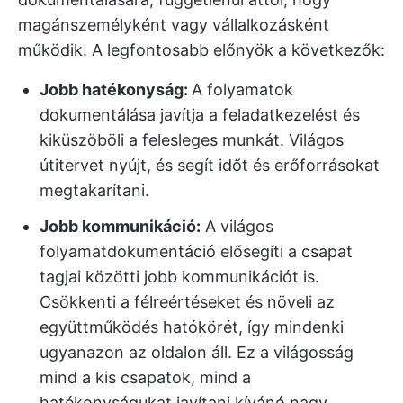
magánszemélyként vagy vállalkozásként
működik. A legfontosabb előnyök a következők:
Jobb hatékonyság:
A folyamatok
dokumentálása javítja a feladatkezelést és
kiküszöböli a felesleges munkát. Világos
útitervet nyújt, és segít időt és erőforrásokat
megtakarítani.
Jobb kommunikáció:
A világos
folyamatdokumentáció elősegíti a csapat
tagjai közötti jobb kommunikációt is.
Csökkenti a félreértéseket és növeli az
együttműködés hatókörét, így mindenki
ugyanazon az oldalon áll. Ez a világosság
mind a kis csapatok, mind a
hatékonyságukat javítani kívánó nagy