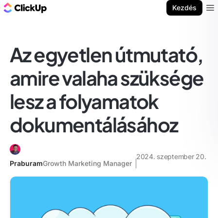
ClickUp blog
Kezdés
Ope
Az egyetlen útmutató,
amire valaha szüksége
lesz a folyamatok
dokumentálásához
2024. szeptember 20.
Praburam
Growth Marketing Manager