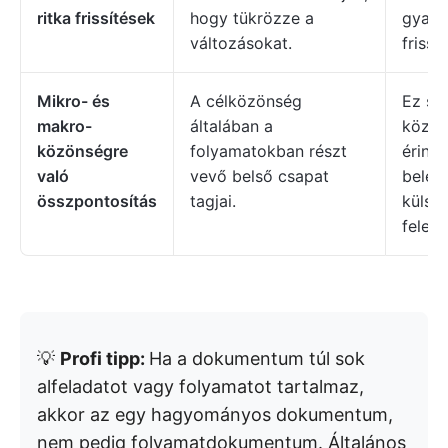
ritka frissítések
hogy tükrözze a
gyako
változásokat.
frissít
Mikro- és
A célközönség
Ez sz
makro-
általában a
közön
közönségre
folyamatokban részt
érinth
való
vevő belső csapat
beleé
összpontosítás
tagjai.
külső 
feleke
💡
Profi tipp:
Ha a dokumentum túl sok
alfeladatot vagy folyamatot tartalmaz,
akkor az egy hagyományos dokumentum,
nem pedig folyamatdokumentum. Általános