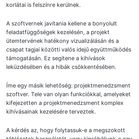
korlátai is felszínre kerülnek.
A szoftvernek javítania kellene a bonyolult
feladatfüggőségek kezelésén, a projekt
ütemtervének hatékony vizualizálásán és a
csapat tagjai közötti valós idejű együttműködés
támogatásán. Ez segítene a kihívások
leküzdésében és a hibák csökkentésében.
Íme egy másik lehetőség: projektmenedzsment
szoftver. Tele van olyan funkciókkal, amelyeket
kifejezetten a projektmenedzsment komplex
kihívásainak kezelésére terveztek.
A kérdés az, hogy folytassuk-e a megszokott
táblázatok használatát, vagy kipróbáljunk-e egy