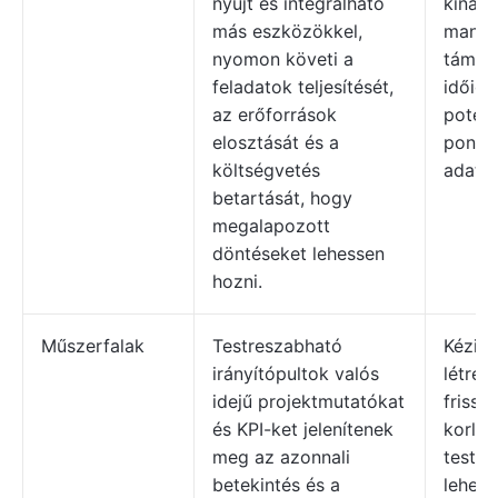
nyújt és integrálható
kínál,
más eszközökkel,
manuál
nyomon követi a
támas
feladatok teljesítését,
időigé
az erőforrások
potenc
elosztását és a
pontat
költségvetés
adate
betartását, hogy
megalapozott
döntéseket lehessen
hozni.
Műszerfalak
Testreszabható
Kézi i
irányítópultok valós
létreh
idejű projektmutatókat
frissít
és KPI-ket jelenítenek
korlát
meg az azonnali
testre
betekintés és a
lehető