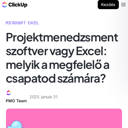
ClickUp blog
Kezdés
Ope
MICROSOFT EXCEL
Projektmenedzsment
szoftver vagy Excel:
melyik a megfelelő a
csapatod számára?
2025. január 31.
PMO Team