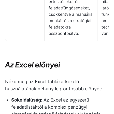
értesítéseket és
hibale
feladatfüggőségeket,
járó a
csökkentve a manuális
funkci
munkát és a stratégiai
amelye
feladatokra
techni
összpontosítva.
van sz
Az Excel előnyei
Nézd meg az Excel táblázatkezelő
használatának néhány legfontosabb előnyét:
Sokoldalúság:
Az Excel az egyszerű
feladatlistáktól a komplex pénzügyi