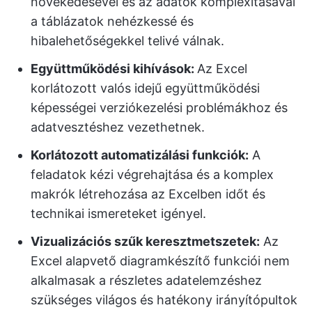
növekedésével és az adatok komplexitásával
a táblázatok nehézkessé és
hibalehetőségekkel telivé válnak.
Együttműködési kihívások:
Az Excel
korlátozott valós idejű együttműködési
képességei verziókezelési problémákhoz és
adatvesztéshez vezethetnek.
Korlátozott automatizálási funkciók:
A
feladatok kézi végrehajtása és a komplex
makrók létrehozása az Excelben időt és
technikai ismereteket igényel.
Vizualizációs szűk keresztmetszetek:
Az
Excel alapvető diagramkészítő funkciói nem
alkalmasak a részletes adatelemzéshez
szükséges világos és hatékony irányítópultok