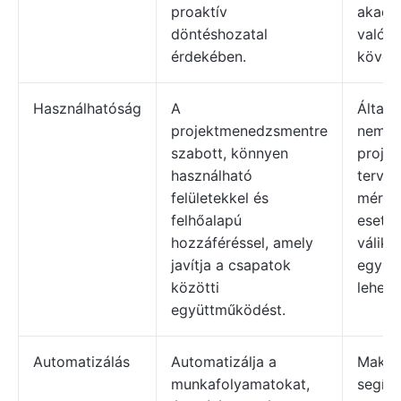
proaktív
akadál
döntéshozatal
valós 
érdekében.
követé
Használhatóság
A
Általá
projektmenedzsmentre
nem ki
szabott, könnyen
proje
használható
tervez
felületekkel és
méretű
felhőalapú
eseté
hozzáféréssel, amely
válik,
javítja a csapatok
együt
közötti
lehető
együttműködést.
Automatizálás
Automatizálja a
Makró
munkafolyamatokat,
segíts