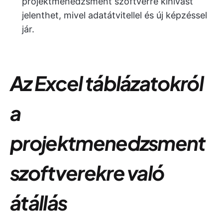
projektmenedzsment szoftverre kihívást
jelenthet, mivel adatátvitellel és új képzéssel
jár.
Az Excel táblázatokról
a
projektmenedzsment
szoftverekre való
átállás