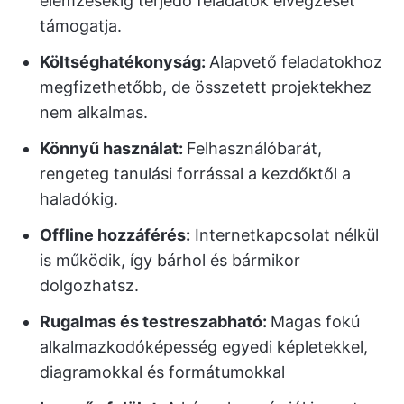
elemzésekig terjedő feladatok elvégzését
támogatja.
Költséghatékonyság:
Alapvető feladatokhoz
megfizethetőbb, de összetett projektekhez
nem alkalmas.
Könnyű használat:
Felhasználóbarát,
rengeteg tanulási forrással a kezdőktől a
haladókig.
Offline hozzáférés:
Internetkapcsolat nélkül
is működik, így bárhol és bármikor
dolgozhatsz.
Rugalmas és testreszabható:
Magas fokú
alkalmazkodóképesség egyedi képletekkel,
diagramokkal és formátumokkal