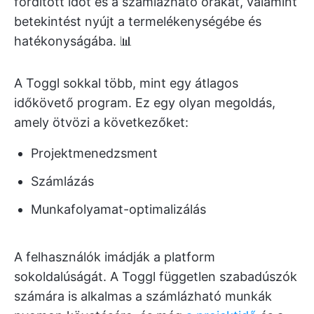
fordított időt és a számlázható órákat, valamint
betekintést nyújt a termelékenységébe és
hatékonyságába. 📊
A Toggl sokkal több, mint egy átlagos
időkövető program. Ez egy olyan megoldás,
amely ötvözi a következőket:
Projektmenedzsment
Számlázás
Munkafolyamat-optimalizálás
A felhasználók imádják a platform
sokoldalúságát. A Toggl független szabadúszók
számára is alkalmas a számlázható munkák