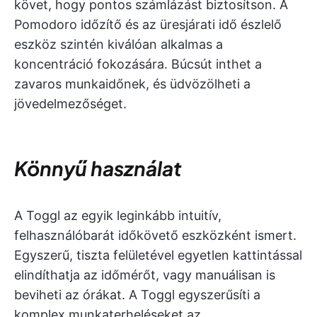
követ, hogy pontos számlázást biztosítson. A
Pomodoro időzítő és az üresjárati idő észlelő
eszköz szintén kiválóan alkalmas a
koncentráció fokozására. Búcsút inthet a
zavaros munkaidőnek, és üdvözölheti a
jövedelmezőséget.
Könnyű használat
A Toggl az egyik leginkább intuitív,
felhasználóbarát időkövető eszközként ismert.
Egyszerű, tiszta felületével egyetlen kattintással
elindíthatja az időmérőt, vagy manuálisan is
beviheti az órákat. A Toggl egyszerűsíti a
komplex munkaterheléseket az