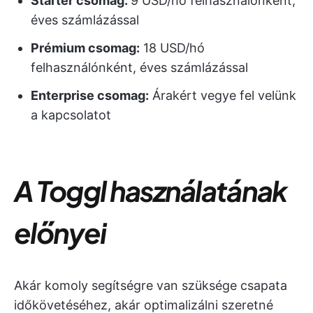
Starter csomag:
9 USD/hó felhasználónként,
éves számlázással
Prémium csomag
:
18 USD/hó
felhasználónként, éves számlázással
Enterprise
csomag:
Árakért vegye fel velünk
a kapcsolatot
A Toggl használatának
előnyei
Akár komoly segítségre van szüksége csapata
időkövetéséhez, akár optimalizálni szeretné