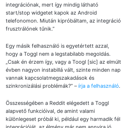
integrációnak, mert így mindig látható
start/stop widgetet kapok az Android
telefonomon. Miután kipróbáltam, az integráció
frusztrálónek tűnik.”
Egy másik felhasználó is egyetértett azzal,
hogy a Toggl nem a legstabilabb megoldás.
„Csak én érzem így, vagy a Toogl [sic] az elmúlt
évben nagyon instabillá vált, szinte minden nap
vannak kapcsolatmegszakadások és
szinkronizálási problémák?” –
írja a felhasználó
.
Összességében a Reddit elégedett a Toggl
alapvető funkcióival, de amint valami
különlegeset próbál ki, például egy harmadik fél
integrációját, az élmény már nem annyira jó.