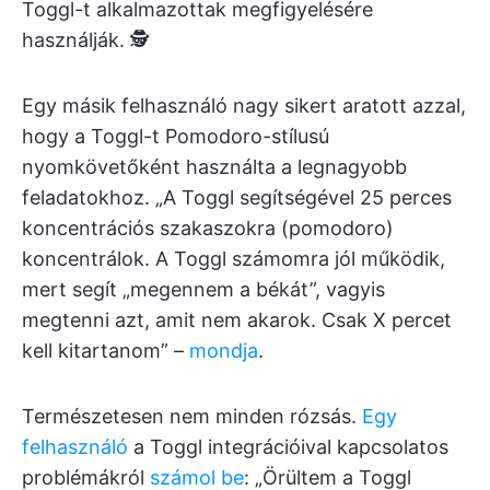
Toggl-t alkalmazottak megfigyelésére
használják. 🕵️
Egy másik felhasználó nagy sikert aratott azzal,
hogy a Toggl-t Pomodoro-stílusú
nyomkövetőként használta a legnagyobb
feladatokhoz. „A Toggl segítségével 25 perces
koncentrációs szakaszokra (pomodoro)
koncentrálok. A Toggl számomra jól működik,
mert segít „megennem a békát”, vagyis
megtenni azt, amit nem akarok. Csak X percet
kell kitartanom” –
mondja
.
Természetesen nem minden rózsás.
Egy
felhasználó
a Toggl integrációival kapcsolatos
problémákról
számol be
: „Örültem a Toggl