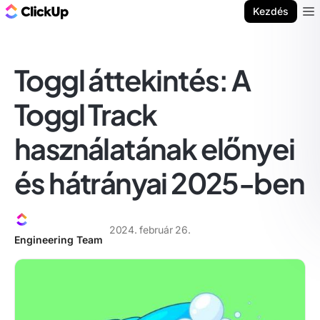
ClickUp blog
Kezdés
Ope
Toggl áttekintés: A
Toggl Track
használatának előnyei
és hátrányai 2025-ben
2024. február 26.
Engineering Team