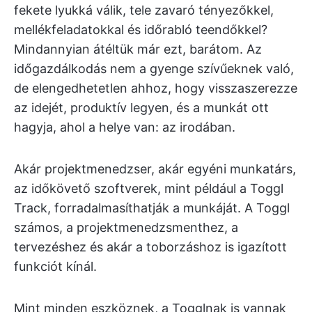
fekete lyukká válik, tele zavaró tényezőkkel,
mellékfeladatokkal és időrabló teendőkkel?
Mindannyian átéltük már ezt, barátom. Az
időgazdálkodás nem a gyenge szívűeknek való,
de elengedhetetlen ahhoz, hogy visszaszerezze
az idejét, produktív legyen, és a munkát ott
hagyja, ahol a helye van: az irodában.
Akár projektmenedzser, akár egyéni munkatárs,
az időkövető szoftverek, mint például a Toggl
Track, forradalmasíthatják a munkáját. A Toggl
számos, a projektmenedzsmenthez, a
tervezéshez és akár a toborzáshoz is igazított
funkciót kínál.
Mint minden eszköznek, a Togglnak is vannak