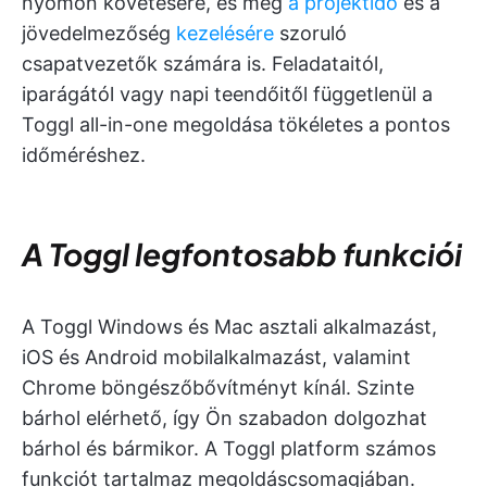
nyomon követésére, és még
a projektidő
és a
jövedelmezőség
kezelésére
szoruló
csapatvezetők számára is. Feladataitól,
iparágától vagy napi teendőitől függetlenül a
Toggl all-in-one megoldása tökéletes a pontos
időméréshez.
A Toggl legfontosabb funkciói
A Toggl Windows és Mac asztali alkalmazást,
iOS és Android mobilalkalmazást, valamint
Chrome böngészőbővítményt kínál. Szinte
bárhol elérhető, így Ön szabadon dolgozhat
bárhol és bármikor. A Toggl platform számos
funkciót tartalmaz megoldáscsomagjában.