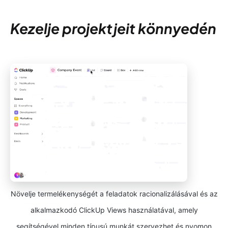
Kezelje projektjeit könnyedén
Növelje termelékenységét a feladatok racionalizálásával és az
alkalmazkodó ClickUp Views használatával, amely
segítségével minden típusú munkát szervezhet és nyomon