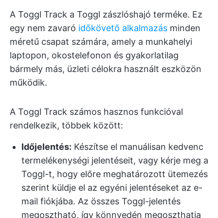
A Toggl Track a Toggl zászlóshajó terméke. Ez
egy nem zavaró
időkövető alkalmazás
minden
méretű csapat számára, amely a munkahelyi
laptopon, okostelefonon és gyakorlatilag
bármely más, üzleti célokra használt eszközön
működik.
A Toggl Track számos hasznos funkcióval
rendelkezik, többek között:
Időjelentés:
Készítse el manuálisan kedvenc
termelékenységi jelentéseit, vagy kérje meg a
Toggl-t, hogy előre meghatározott ütemezés
szerint küldje el az egyéni jelentéseket az e-
mail fiókjába. Az összes Toggl-jelentés
megosztható, így könnyedén megoszthatja