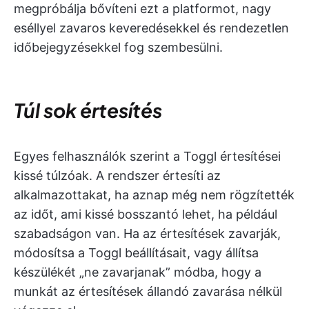
megpróbálja bővíteni ezt a platformot, nagy
eséllyel zavaros keveredésekkel és rendezetlen
időbejegyzésekkel fog szembesülni.
Túl sok értesítés
Egyes felhasználók szerint a Toggl értesítései
kissé túlzóak. A rendszer értesíti az
alkalmazottakat, ha aznap még nem rögzítették
az időt, ami kissé bosszantó lehet, ha például
szabadságon van. Ha az értesítések zavarják,
módosítsa a Toggl beállításait, vagy állítsa
készülékét „ne zavarjanak” módba, hogy a
munkát az értesítések állandó zavarása nélkül