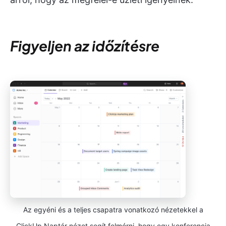
Figyeljen az időzítésre
Az egyéni és a teljes csapatra vonatkozó nézetekkel a
ClickUp Naptár nézet segít felmérni, hogy egy konferencia