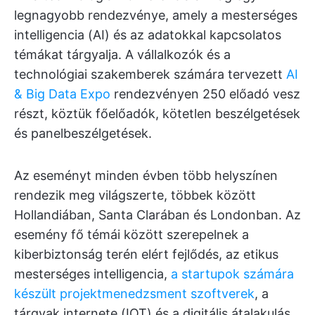
legnagyobb rendezvénye, amely a mesterséges
intelligencia (AI) és az adatokkal kapcsolatos
témákat tárgyalja. A vállalkozók és a
technológiai szakemberek számára tervezett
AI
& Big Data Expo
rendezvényen 250 előadó vesz
részt, köztük főelőadók, kötetlen beszélgetések
és panelbeszélgetések.
Az eseményt minden évben több helyszínen
rendezik meg világszerte, többek között
Hollandiában, Santa Clarában és Londonban. Az
esemény fő témái között szerepelnek a
kiberbiztonság terén elért fejlődés, az etikus
mesterséges intelligencia,
a startupok számára
készült projektmenedzsment szoftverek
, a
tárgyak internete (IOT) és a digitális átalakulás.