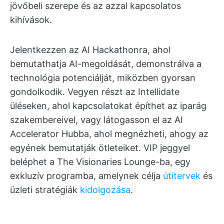
jövőbeli szerepe és az azzal kapcsolatos
kihívások.
Jelentkezzen az AI Hackathonra, ahol
bemutathatja AI-megoldását, demonstrálva a
technológia potenciálját, miközben gyorsan
gondolkodik. Vegyen részt az Intellidate
üléseken, ahol kapcsolatokat építhet az iparág
szakembereivel, vagy látogasson el az AI
Accelerator Hubba, ahol megnézheti, ahogy az
egyének bemutatják ötleteiket. VIP jeggyel
beléphet a The Visionaries Lounge-ba, egy
exkluzív programba, amelynek célja
útitervek
és
üzleti stratégiák
kidolgozása
.