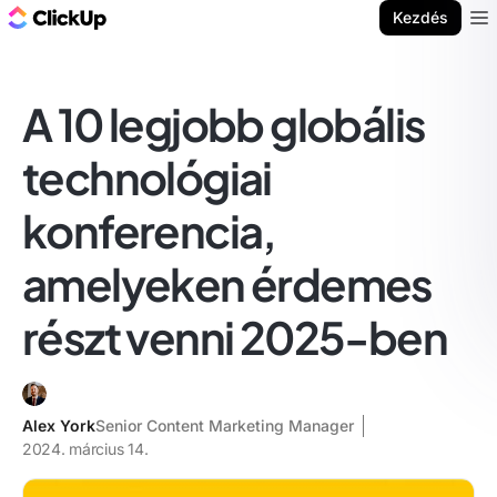
ClickUp blog
Kezdés
Ope
A 10 legjobb globális
technológiai
konferencia,
amelyeken érdemes
részt venni 2025-ben
Alex York
Senior Content Marketing Manager
2024. március 14.