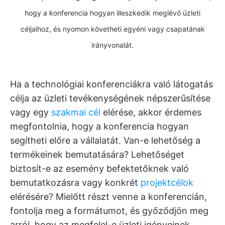
hogy a konferencia hogyan illeszkedik meglévő üzleti
céljaihoz, és nyomon követheti egyéni vagy csapatának
irányvonalát.
Ha a technológiai konferenciákra való látogatás
célja az üzleti tevékenységének népszerűsítése
vagy egy
szakmai cél
elérése, akkor érdemes
megfontolnia, hogy a konferencia hogyan
segítheti előre a vállalatát. Van-e lehetőség a
termékeinek bemutatására? Lehetőséget
biztosít-e az esemény befektetőknek való
bemutatkozásra vagy konkrét
projektcélok
elérésére? Mielőtt részt venne a konferencián,
fontolja meg a formátumot, és győződjön meg
arról, hogy az megfelel-e üzleti igényeinek.