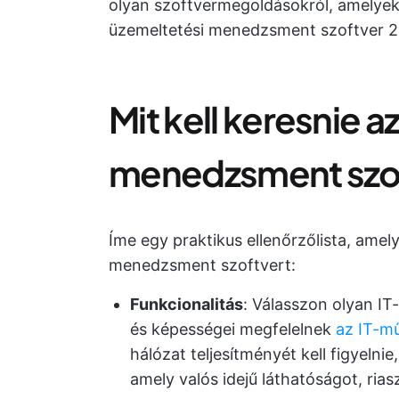
olyan szoftvermegoldásokról, amelyek
üzemeltetési menedzsment szoftver 20
Mit kell keresnie 
menedzsment szo
Íme egy praktikus ellenőrzőlista, amely
menedzsment szoftvert:
Funkcionalitás
: Válasszon olyan IT
és képességei megfelelnek
az IT-mű
hálózat teljesítményét kell figyelni
amely valós idejű láthatóságot, rias