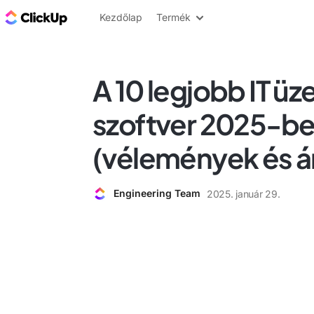
ClickUp blog
Kezdőlap
Termék
A 10 legjobb IT üz
szoftver 2025-b
(vélemények és á
Engineering Team
2025. január 29.