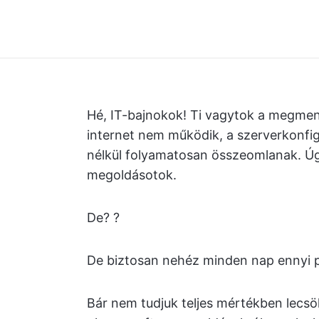
Hé, IT-bajnokok! Ti vagytok a megment
internet nem működik, a szerverkonfig
nélkül folyamatosan összeomlanak. Ú
megoldásotok.
De? ?
De biztosan nehéz minden nap ennyi p
Bár nem tudjuk teljes mértékben lecsö