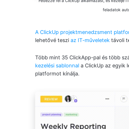
Fedezze fel a ClickUp alkalmazást, és kezelje IT
feladatok aut
A ClickUp projektmenedzsment platfo
lehetővé teszi
az IT-műveletek
távoli 
Több mint 35 ClickApp-pal és több szá
kezelési sablonnal
a ClickUp az egyik 
platformot kínálja.