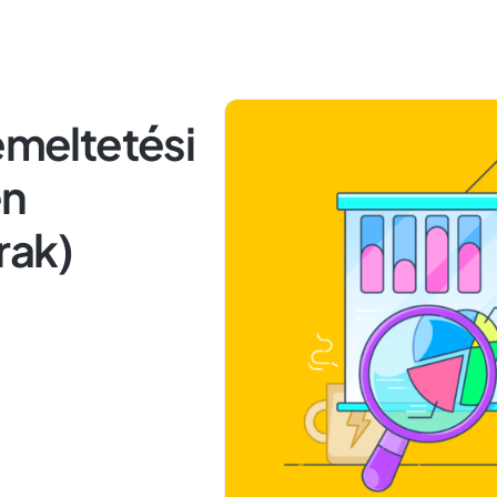
emeltetési
en
rak)