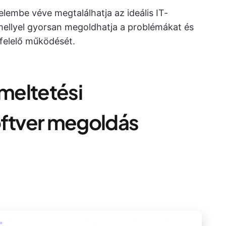
lembe véve megtalálhatja az ideális IT-
ellyel gyorsan megoldhatja a problémákat és
gfelelő működését.
emeltetési
ftver megoldás