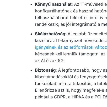
Könnyű használat
: Az IT-műveleti
konfigurálhatónak és használhatóna
felhasználóbarát felülettel, intuitív
rendelkezik, és jól integrálható a 
Skálázhatóság
: A legjobb üzemelte
kezelni az IT-környezet növekedésé
igényeinek és az erőforrások vált
képesnek kell lenniük támogatni az ú
az AI és az 5G.
Biztonság
: A legfontosabb, hogy az
kibertámadásoktól és fenyegetésekt
funkciókat, mint a titkosítás, a hite
Ellenőrizze azt is, hogy megfelel-e
például a GDPR, a HIPAA és a PCI D