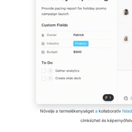
Növelje a termelékenységet
a
kollaboratív
fela
címkézhet és képernyőfelv