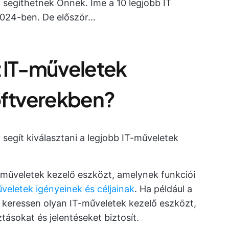
 segíthetnek Önnek. Íme a 10 legjobb IT
24-ben. De először...
az IT-műveletek
ftverekben?
 segít kiválasztani a legjobb IT-műveletek
-műveletek kezelő eszközt, amelynek funkciói
veletek igényeinek és céljainak
. Ha például a
e, keressen olyan IT-műveletek kezelő eszközt,
ztásokat és jelentéseket biztosít.