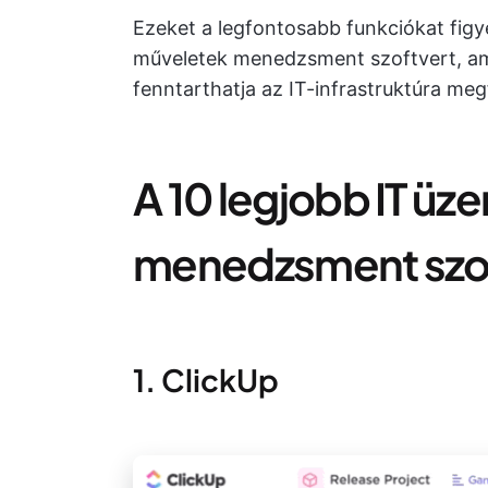
Ezeket a legfontosabb funkciókat figye
műveletek menedzsment szoftvert, am
fenntarthatja az IT-infrastruktúra me
A 10 legjobb IT üz
menedzsment szo
1. ClickUp