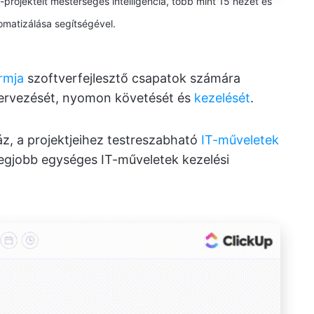
-projekteit mesterséges intelligencia, több mint 15 nézet és
omatizálása segítségével.
rmja
szoftverfejlesztő csapatok számára
tervezését, nyomon követését és
kezelését
.
z, a projektjeihez testreszabható
IT-műveletek
legjobb egységes IT-műveletek kezelési