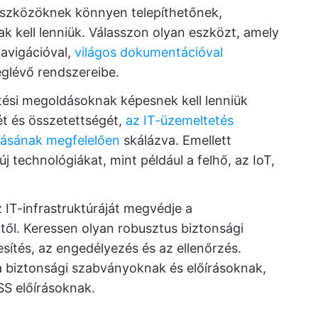
 eszközöknek könnyen telepíthetőnek,
k kell lenniük. Válasszon olyan eszközt, amely
 navigációval,
világos dokumentációval
meglévő rendszereibe.
tési megoldásoknak képesnek kell lenniük
t és összetettségét,
az IT-üzemeltetés
ozásának megfelelően
skálázva. Emellett
j technológiákat, mint például a felhő, az IoT,
 IT-infrastruktúráját megvédje a
ől. Keressen olyan robusztus biztonsági
lesítés, az engedélyezés és az ellenőrzés.
 a biztonsági szabványoknak és előírásoknak,
SS előírásoknak.