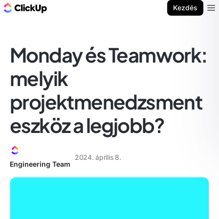
ClickUp blog
Kezdés
Ope
Monday és Teamwork:
melyik
projektmenedzsment
eszköz a legjobb?
2024. április 8.
Engineering Team