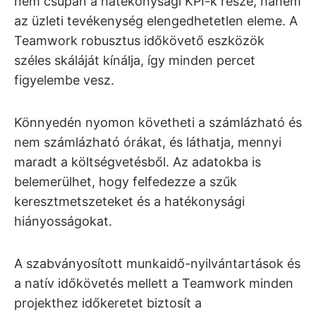
nem csupán a hatékonysági KPI-k része, hanem
az üzleti tevékenység elengedhetetlen eleme. A
Teamwork robusztus időkövető eszközök
széles skáláját kínálja, így minden percet
figyelembe vesz.
Könnyedén nyomon követheti a számlázható és
nem számlázható órákat, és láthatja, mennyi
maradt a költségvetésből. Az adatokba is
belemerülhet, hogy felfedezze a szűk
keresztmetszeteket és a hatékonysági
hiányosságokat.
A szabványosított munkaidő-nyilvántartások és
a natív időkövetés mellett a Teamwork minden
projekthez időkeretet biztosít a