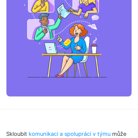
Skloubit
komunikaci a spolupráci v týmu
může