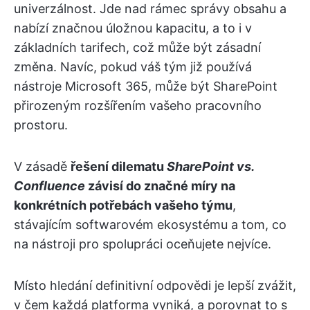
univerzálnost. Jde nad rámec správy obsahu a
nabízí značnou úložnou kapacitu, a to i v
základních tarifech, což může být zásadní
změna. Navíc, pokud váš tým již používá
nástroje Microsoft 365, může být SharePoint
přirozeným rozšířením vašeho pracovního
prostoru.
V zásadě
řešení dilematu
SharePoint vs.
Confluence
závisí do značné míry na
konkrétních potřebách vašeho týmu
,
stávajícím softwarovém ekosystému a tom, co
na nástroji pro spolupráci oceňujete nejvíce.
Místo hledání definitivní odpovědi je lepší zvážit,
v čem každá platforma vyniká, a porovnat to s