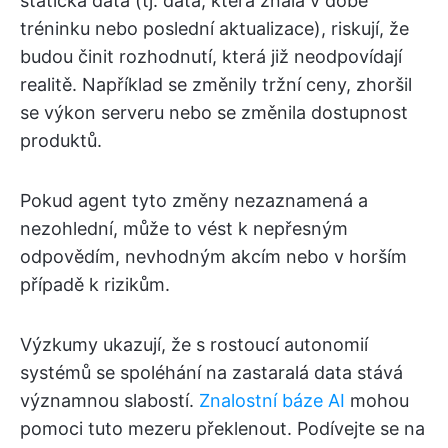
statická data (tj. data, která znala v době
tréninku nebo poslední aktualizace), riskují, že
budou činit rozhodnutí, která již neodpovídají
realitě. Například se změnily tržní ceny, zhoršil
se výkon serveru nebo se změnila dostupnost
produktů.
Pokud agent tyto změny nezaznamená a
nezohlední, může to vést k nepřesným
odpovědím, nevhodným akcím nebo v horším
případě k rizikům.
Výzkumy ukazují, že s rostoucí autonomií
systémů se spoléhání na zastaralá data stává
významnou slabostí.
Znalostní báze AI
mohou
pomoci tuto mezeru překlenout. Podívejte se na