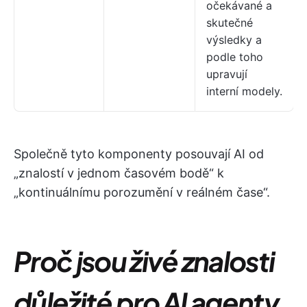
očekávané a
skutečné
výsledky a
podle toho
upravují
interní modely.
Společně tyto komponenty posouvají AI od
„znalostí v jednom časovém bodě“ k
„kontinuálnímu porozumění v reálném čase“.
Proč jsou živé znalosti
důležité pro AI agenty