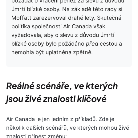
požádat o vrácení peněz za slevu z důvodu
úmrtí blízké osoby. Na základě této rady si
Moffatt zarezervoval drahé lety. Skutečná
politika společnosti Air Canada však
vyžadovala, aby o slevu z důvodu úmrtí
blízké osoby bylo požádáno
před
cestou a
nemohla být uplatněna zpětně.
Reálné scénáře, ve kterých
jsou živé znalosti klíčové
Air Canada je jen jedním z příkladů. Zde je
několik dalších scénářů, ve kterých mohou živé
znalosti přinést změnu: