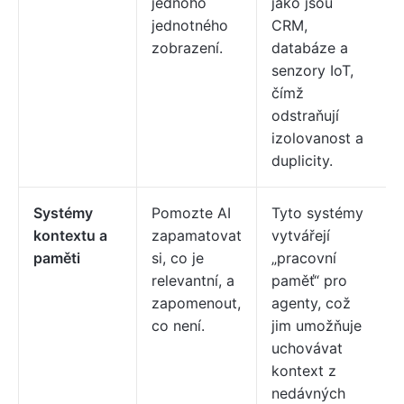
jednoho
jako jsou
jednotného
CRM,
zobrazení.
databáze a
senzory IoT,
čímž
odstraňují
izolovanost a
duplicity.
Systémy
Pomozte AI
Tyto systémy
kontextu a
zapamatovat
vytvářejí
paměti
si, co je
„pracovní
relevantní, a
paměť“ pro
zapomenout,
agenty, což
co není.
jim umožňuje
uchovávat
kontext z
nedávných