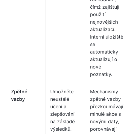
čímž zajišťují
použití
nejnovějších
aktualizací.
Interní úložiště
se
automaticky
aktualizují o
nové
poznatky.
Zpětné
Umožněte
Mechanismy
vazby
neustálé
zpětné vazby
učení a
přezkoumávají
zlepšování
minulé akce s
na základě
novými daty,
výsledků.
porovnávají