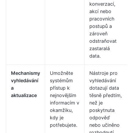
konverzací,
akcí nebo
pracovních
postupů a
zároveň
odstraňovat
zastaralá
data.
Mechanismy
Umožněte
Nástroje pro
vyhledávání
systémům
vyhledávání
a
přístup k
dotazují data
aktualizace
nejnovějším
těsně předtím,
informacím v
než je
okamžiku,
poskytnuta
kdy je
odpověď
potřebujete.
nebo učiněno
rozhodnutí,