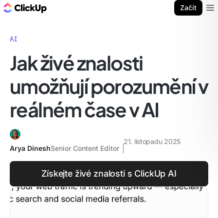
ClickUp blog
Začít
Ope
AI
Jak živé znalosti
umožňují porozumění v
reálném čase v AI
21. listopadu 2025
Arya Dinesh
Senior Content Editor
Získejte živé znalosti s ClickUp AI