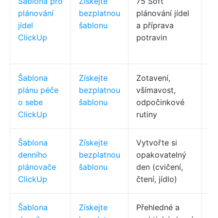
Šablona pro
Získejte
75 Soft
Ob
plánování
bezplatnou
plánování jídel
(k
jídel
šablonu
a příprava
re
ClickUp
potravin
pl
st
Šablona
Získejte
Zotavení,
De
plánu péče
bezplatnou
všímavost,
po
o sebe
šablonu
odpočinkové
př
ClickUp
rutiny
vy
Šablona
Získejte
Vytvořte si
Ka
denního
bezplatnou
opakovatelný
pl
plánovače
šablonu
den (cvičení,
ta
ClickUp
čtení, jídlo)
(p
Šablona
Získejte
Přehledné a
Po