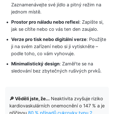
Zaznamenávejte své jídlo a pitný režim na
jednom místě.
Prostor pro náladu nebo reflexi
: Zapište si,
jak se cítíte nebo co vás ten den zaujalo.
Verze pro tisk nebo digitální verze
: Použijte
ji na svém zařízení nebo si ji vytiskněte –
podle toho, co vám vyhovuje.
Minimalistický design
: Zaměřte se na
sledování bez zbytečných rušivých prvků.
🔎 Věděli jste, že...
Neaktivita zvyšuje riziko
kardiovaskulárních onemocnění o 147 % a je
příčinou
80 % případů cukrovky typu 2
.