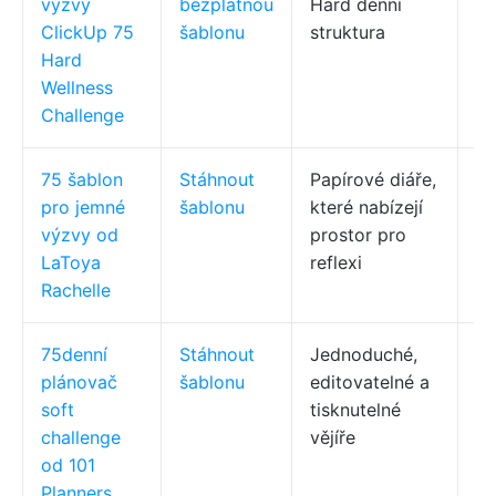
výzvy
bezplatnou
Hard denní
vi
ClickUp 75
šablonu
struktura
zo
Hard
ha
Wellness
tý
Challenge
75 šablon
Stáhnout
Papírové diáře,
Ti
pro jemné
šablonu
které nabízejí
(p
výzvy od
prostor pro
pr
LaToya
reflexi
vy
Rachelle
75denní
Stáhnout
Jednoduché,
Vy
plánovač
šablonu
editovatelné a
de
soft
tisknutelné
75
challenge
vějíře
re
od 101
Planners