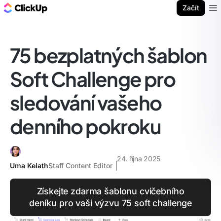
ClickUp blog
Začít
Ope
75 bezplatných šablon
Soft Challenge pro
sledování vašeho
denního pokroku
24. října 2025
Uma Kelath
Staff Content Editor
Získejte zdarma šablonu cvičebního
deníku pro vaši výzvu 75 soft challenge