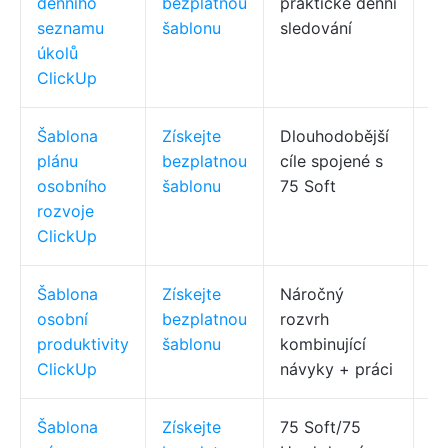
denního
bezplatnou
praktické denní
te
seznamu
šablonu
sledování
po
úkolů
(k
ClickUp
Šablona
Získejte
Dlouhodobější
Cí
plánu
bezplatnou
cíle spojené s
vl
osobního
šablonu
75 Soft
po
rozvoje
ak
ClickUp
re
Šablona
Získejte
Náročný
15
osobní
bezplatnou
rozvrh
se
produktivity
šablonu
kombinující
in
ClickUp
návyky + práci
př
Šablona
Získejte
75 Soft/75
De