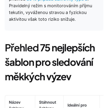
Pravidelný režim s monitorováním příjmu
tekutin, vyváženou stravou a fyzickou
aktivitou však toto riziko snižuje.
Přehled
75 nejlepších
šablon pro sledování
měkkých výzev
Název
Stáhnout
Ideální pro
Ne