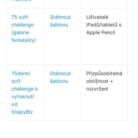
75 soft
Stáhnout
Uživatelé
Ru
challenge
šablonu
iPadů/tabletů s
za
(galerie
Apple Pencil
př
Notability)
po
di
ap
75denní
Stáhnout
Přizpůsobitelná
Up
soft
šablonu
obtížnost +
sn
challenge k
rozvržení
mi
vytisknutí
fo
od
SnapyBiz