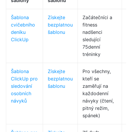
šablony
šablonu
Šablona
Získejte
Začátečníci a
Úk
cvičebního
bezplatnou
fitness
pr
deníku
šablonu
nadšenci
(
ClickUp
sledující
pr
75denní
zo
tréninky
Šablona
Získejte
Pro všechny,
Vl
ClickUp pro
bezplatnou
kteří se
po
sledování
šablonu
zaměřují na
ta
osobních
každodenní
pr
návyků
návyky (čtení,
pitný režim,
spánek)