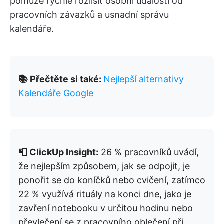
pomůže rychle rozlišit osobní události od
pracovních závazků a usnadní správu
kalendáře.
📚
Přečtěte si také:
Nejlepší alternativy
Kalendáře Google
📮 ClickUp Insight:
26 % pracovníků uvádí,
že nejlepším způsobem, jak se odpojit, je
ponořit se do koníčků nebo cvičení, zatímco
22 % využívá rituály na konci dne, jako je
zavření notebooku v určitou hodinu nebo
převlečení se z pracovního oblečení při