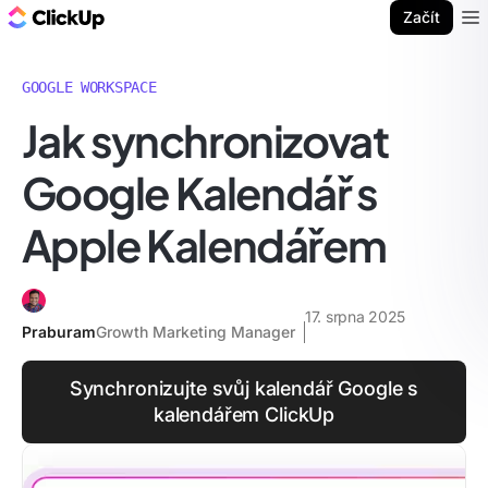
ClickUp blog
Začít
Ope
GOOGLE WORKSPACE
Jak synchronizovat
Google Kalendář s
Apple Kalendářem
17. srpna 2025
Praburam
Growth Marketing Manager
Synchronizujte svůj kalendář Google s
kalendářem ClickUp