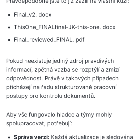
Pravděpodobně jste to již zažili na vlastní kůži:
Final_v2. docx
ThisOne_FINALfinal-JK-this-one. docx
Final_reviewed_FINAL. pdf
Pokud neexistuje jediný zdroj pravdivých
informací, zpětná vazba se rozptýlí a zmizí
odpovědnost. Právě v takových případech
přicházejí na řadu strukturované pracovní
postupy pro kontrolu dokumentů.
Aby vše fungovalo hladce a týmy mohly
spolupracovat, potřebují:
Správa verzí:
Každá aktualizace je sledována