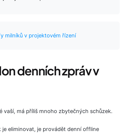
fy milníků v projektovém řízení
lon denních zpráv v
 té vaší, má příliš mnoho zbytečných schůzek.
je eliminovat, je provádět denní offline