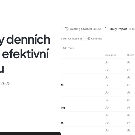
y denních
 efektivní
u
a 2025